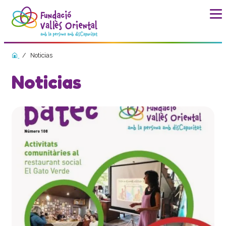
Noticias
La fundación
Historia
Noticias
Misión, visión y valores
Distinciones y entidades
Modelo de calidad
Revista Batec
Memorias
Documentos
Transparencia
Carta de servicios
Plan estratégico
Impacto social