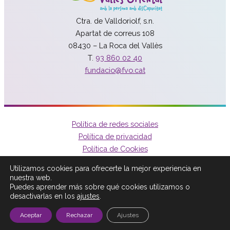
Ctra. de Valldoriolf, s.n.
Apartat de correus 108
08430 – La Roca del Vallès
T.
93 860 02 40
fundacio@fvo.cat
Política de redes sociales
Política de privacidad
Política de Cookies
Aviso legal
Utilizamos cookies para ofrecerte la mejor experiencia en
Contacto
nuestra web.
with
at
PERCEPTION
Puedes aprender más sobre qué cookies utilizamos o
desactivarlas en los
ajustes
.
Aceptar
Rechazar
Ajustes