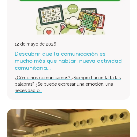
Equipo Multidisciplinario de Soporte
Colabora
Voluntari@s
Donaciones
Proyectos
12 de mayo de 2026
Descubrir que la comunicación es
Noticias
mucho más que hablar: nueva actividad
Contacto
comunitaria...
¿Cómo nos comunicamos? ¿Siempre hacen falta las
palabras? ¿Se puede expresar una emoción, una
necesidad o...