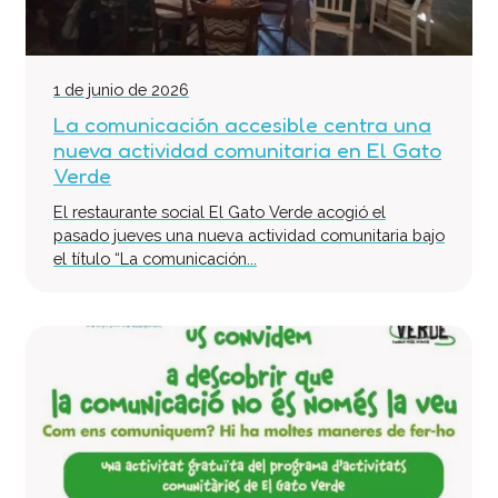
Centro de atención especializada
Servicio de Vivienda
Casa Empúries
1 de junio de 2026
Formación
La comunicación accesible centra una
nueva actividad comunitaria en El Gato
Edificio de Rehabilitación Funcional
Verde
Servicios a empresas
El restaurante social El Gato Verde acogió el
Centro Especial de Trabajo
pasado jueves una nueva actividad comunitaria bajo
Manipulados Industriales
el título “La comunicación...
Jardinería
Limpieza
Lavandería
Catering
Servicios Generales
Practicas e inserción laboral
Asesoramiento LGD y RSC