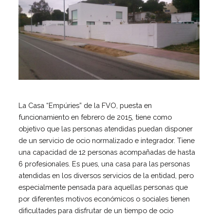
Centro de atención especializada
Servicio de Vivienda
Casa Empúries
Formación
Edificio de Rehabilitación Funcional
Servicios a empresas
Centro Especial de Trabajo
La Casa “Empúries” de la FVO, puesta en
Manipulados Industriales
funcionamiento en febrero de 2015, tiene como
Jardinería
objetivo que las personas atendidas puedan disponer
Limpieza
de un servicio de ocio normalizado e integrador. Tiene
una capacidad de 12 personas acompañadas de hasta
Lavandería
6 profesionales. Es pues, una casa para las personas
Catering
atendidas en los diversos servicios de la entidad, pero
Servicios Generales
especialmente pensada para aquellas personas que
por diferentes motivos económicos o sociales tienen
Practicas e inserción laboral
dificultades para disfrutar de un tiempo de ocio
Asesoramiento LGD y RSC