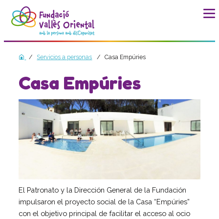
La fundación
Servicios a personas
Casa Empúries
Historia
Casa Empúries
Misión, visión y valores
Distinciones y entidades
Modelo de calidad
Revista Batec
Memorias
Documentos
Transparencia
Carta de servicios
El Patronato y la Dirección General de la Fundación
impulsaron el proyecto social de la Casa “Empúries”
Plan estratégico
con el objetivo principal de facilitar el acceso al ocio
Impacto social