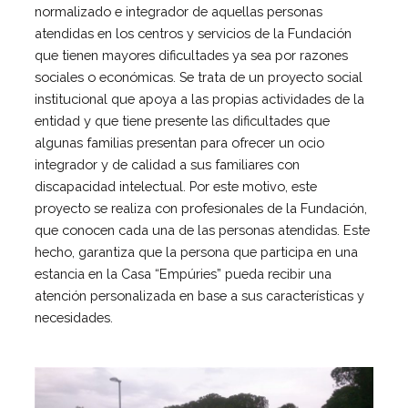
normalizado e integrador de aquellas personas
El patronato
atendidas en los centros y servicios de la Fundación
Organigrama de la entidad
que tienen mayores dificultades ya sea por razones
sociales o económicas. Se trata de un proyecto social
Informe auditoría cuentas anuales
institucional que apoya a las propias actividades de la
Contratos establecidos con la
entidad y que tiene presente las dificultades que
administración pública
algunas familias presentan para ofrecer un ocio
Convenios suscritos con la
integrador y de calidad a sus familiares con
administración pública
discapacidad intelectual. Por este motivo, este
Subvenciones y ayudas públicas
proyecto se realiza con profesionales de la Fundación,
concedidas
que conocen cada una de las personas atendidas. Este
Asociación de familias
hecho, garantiza que la persona que participa en una
Retribuciones percibidas por los
estancia en la Casa “Empúries” pueda recibir una
máximos responsables de la entidad
atención personalizada en base a sus características y
Servicios a personas
necesidades.
Formación
Centro Ocupacional
Residencia