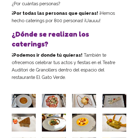
¿Por cuántas personas?
Centro de atención especializada
¡Por todas las personas que quieras!
¡Hemos
Servicio de Vivienda
hecho caterings por 800 personas! ¡Uauuu!
Casa Empúries
¿Dónde se realizan los
Formación
caterings?
Edificio de Rehabilitación Funcional
Servicios a empresas
¡Podemos ir donde tú quieras!
También te
Centro Especial de Trabajo
ofrecemos celebrar tus actos y fiestas en el Teatre
Auditori de Granollers dentro del espacio del
Manipulados Industriales
restaurante El Gato Verde.
Jardinería
Limpieza
Lavandería
Catering
Servicios Generales
Practicas e inserción laboral
Asesoramiento LGD y RSC