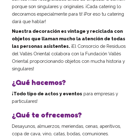
porque son singulares y originales. ¡Cada catering lo
El patronato
decoramos especialmente para ti! ¡Por eso tu catering
Organigrama de la entidad
dará que hablar!
Informe auditoría cuentas anuales
Nuestra decoración es vintage y reciclada con
Contratos establecidos con la
objetos que llaman mucho la atención de todas
administración pública
las personas asistentes.
¡El Consorcio de Residuos
Convenios suscritos con la
del Vallès Oriental colabora con la Fundación Vallès
administración pública
Oriental proporcionando objetos con mucha historia y
Subvenciones y ayudas públicas
singulares!
concedidas
¿Qué hacemos?
Asociación de familias
Retribuciones percibidas por los
¡Todo tipo de actos y eventos
para empresas y
máximos responsables de la entidad
particulares!
Servicios a personas
¿Qué te ofrecemos?
Formación
Desayunos, almuerzos, meriendas, cenas, aperitivos,
Centro Ocupacional
copa de cava, vino, catas, bodas, comuniones.
Residencia