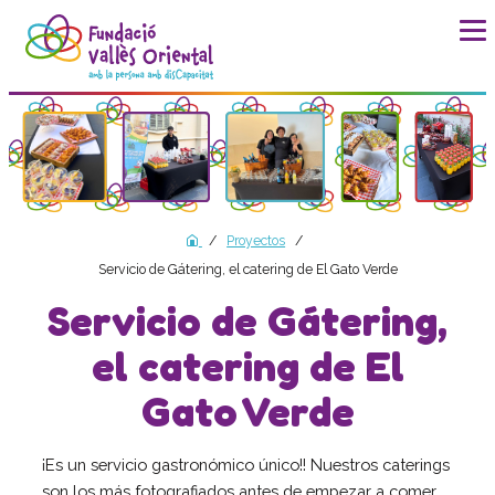
La fundación
Historia
Misión, visión y valores
Distinciones y entidades
Proyectos
Modelo de calidad
Servicio de Gátering, el catering de El Gato Verde
Revista Batec
Servicio de Gátering,
Memorias
el catering de El
Documentos
Transparencia
Gato Verde
Carta de servicios
Plan estratégico
¡Es un servicio gastronómico único!! Nuestros caterings
Impacto social
son los más fotografiados antes de empezar a comer…