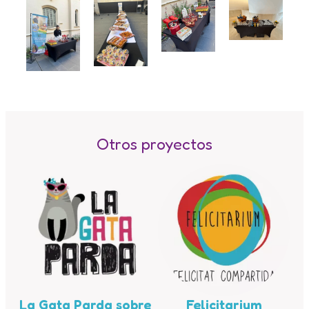
Equipo Multidisciplinario de Soporte
Colabora
Voluntari@s
Donaciones
Proyectos
Noticias
Contacto
Otros proyectos
La Gata Parda sobre
Felicitarium