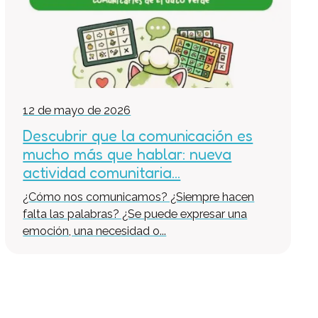
Servicios Generales
Practicas e inserción laboral
Asesoramiento LGD y RSC
Equipo Multidisciplinario de Soporte
Colabora
12 de mayo de 2026
Voluntari@s
Descubrir que la comunicación es
Donaciones
mucho más que hablar: nueva
Proyectos
actividad comunitaria...
Noticias
¿Cómo nos comunicamos? ¿Siempre hacen
falta las palabras? ¿Se puede expresar una
Contacto
emoción, una necesidad o...