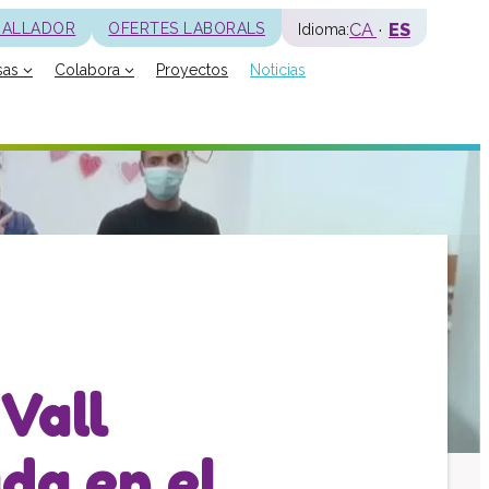
CA
ES
BALLADOR
OFERTES LABORALS
Idioma:
sas
Colabora
Proyectos
Noticias
La fundación
Historia
Misión, visión y valores
Distinciones y entidades
Modelo de calidad
Revista Batec
Memorias
Documentos
Vall
Transparencia
Carta de servicios
da en el
Plan estratégico