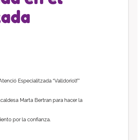
Impacto social
zada
El patronato
Organigrama de la entidad
Informe auditoría cuentas anuales
Contratos establecidos con la
administración pública
Convenios suscritos con la
administración pública
Subvenciones y ayudas públicas
tenció Especialitzada “Valldoriolf”
concedidas
Asociación de familias
lcaldesa Marta Bertran para hacer la
Retribuciones percibidas por los
máximos responsables de la entidad
iento por la confianza.
Servicios a personas
Formación