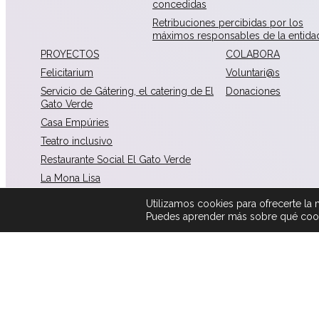
concedidas
Retribuciones percibidas por los
máximos responsables de la entida
PROYECTOS
COLABORA
Felicitarium
Voluntari@s
Servicio de Gátering, el catering de El
Donaciones
Gato Verde
Casa Empúries
Teatro inclusivo
Restaurante Social El Gato Verde
La Mona Lisa
La Gata Parda sobre ruedas, la
Utilizamos cookies para ofrecerte la 
Foodtruck inclusiva
Puedes aprender más sobre qué cooki
Política de redes sociales
Política de privacidad