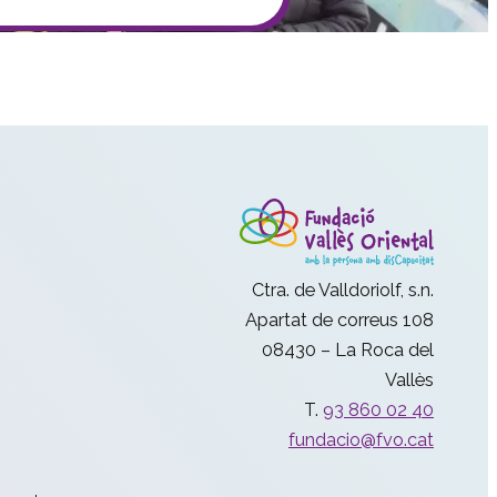
Ctra. de Valldoriolf, s.n.
Apartat de correus 108
08430 – La Roca del
Vallès
T.
93 860 02 40
fundacio@fvo.cat