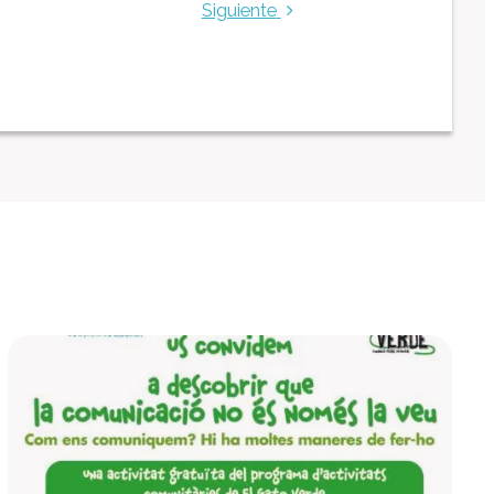
Siguiente
Centro Ocupacional
Residencia
Centro de atención especializada
Servicio de Vivienda
Casa Empúries
Formación
Edificio de Rehabilitación Funcional
Servicios a empresas
Centro Especial de Trabajo
Manipulados Industriales
Jardinería
Limpieza
Lavandería
Catering