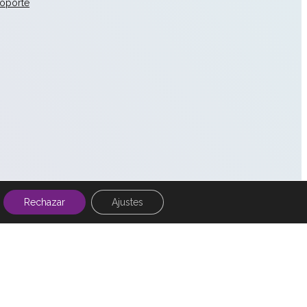
Soporte
Rechazar
Ajustes
with
at
PERCEPTION