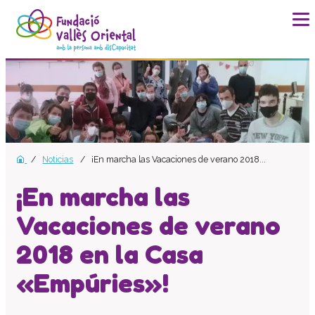
La fundación
Historia
Misión, visión y valores
Distinciones y entidades
Noticias
¡En marcha las Vacaciones de verano 2018...
Modelo de calidad
Revista Batec
¡En marcha las
Memorias
Vacaciones de verano
Documentos
2018 en la Casa
Transparencia
Carta de servicios
«Empúries»!
Plan estratégico
Impacto social