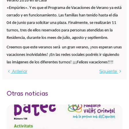
verano 2018 en la Casa
Centro de atención especializada
«Empúries». Y es que el Programa de Vacaciones de Verano ya está
Servicio de Vivienda
cerrado y en funcionamiento. Las familias han tenido hasta el día
Casa Empúries
04 de junio para solicitar una plaza. Finalmente, se realizarán 11
turnos, tres de ellos reservados para personas atendidas en la
Formación
Residencia, durante los mees de julio, agosto y septiembre.
Edificio de Rehabilitación Funcional
Creemos que este veranos será un gran verano, ¡nos esperan unas
Servicios a empresas
vacaciones inolvidables! ¡En las redes sociales podréis ir siguiendo
Centro Especial de Trabajo
las imágenes de los diferentes turnos! ¡¡¡Felices vacaciones!!!!
Manipulados Industriales
Anterior
Siguiente
Jardinería
Limpieza
Otras noticias
Lavandería
Catering
Servicios Generales
Practicas e inserción laboral
Asesoramiento LGD y RSC