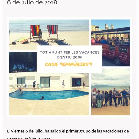
6 de julio de 2018
El patronato
Organigrama de la entidad
Informe auditoría cuentas anuales
Contratos establecidos con la
administración pública
Convenios suscritos con la
administración pública
Subvenciones y ayudas públicas
concedidas
Asociación de familias
Retribuciones percibidas por los
máximos responsables de la entidad
Servicios a personas
Formación
Centro Ocupacional
El viernes 6 de julio, ha salido el primer grupo de las vacaciones de
Residencia