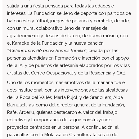
Centro de atención especializada
salida a una fiesta pensada para todas las edades e
intereses. La Fundación se llenó de deporte con partidos de
Servicio de Vivienda
baloncesto y fútbol, juegos de petanca y cornhole; de arte,
Casa Empúries
con un mural colaborativo lleno de mensajes de
Formación
agradecimiento y deseos de futuro; de buena música, con
Edificio de Rehabilitación Funcional
el Karaoke de la Fundación y la nueva canción
“¡Celebramos 60 años! Somos familia”
, creada por las
Servicios a empresas
personas atendidas en Formación e Inserción con el apoyo
Centro Especial de Trabajo
de la IA; y de puestos de artesanía elaborados por los y las
Manipulados Industriales
artistas del Centro Ocupacional y de la Residencia y CAE.
Jardinería
Uno de los momentos más emotivos de la mañana fue el
Limpieza
acto institucional, con las intervenciones de las alcaldesas
de La Roca del Vallès, Marta Pujol, y de Granollers, Alba
Lavandería
Barnusell, así como del director general de la Fundación,
Catering
Rafel Arderiu, quienes destacaron el valor del trabajo
Servicios Generales
colectivo y la importancia de seguir construyendo
Practicas e inserción laboral
proyectos centrados en la persona. A continuación, el
pasacalles con la Mulassa de Granollers, la sesión de
Asesoramiento LGD y RSC