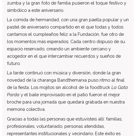
zumba y la gran foto de familia pusieron el toque festivo y
Equipo Multidisciplinario de Soporte
simbólico a este aniversario.
Colabora
La comida de hermandad, con una gran paella popular y un
Voluntari@s
pastel de aniversario compartido en el que todas y todos
Donaciones
cantamos el cumpleaños feliz a la Fundación, fue otro de
los momentos más esperados. Cada centro dispuso de su
Proyectos
espacio reservado, creando un ambiente cercano y
Noticias
acogedor en el que intercambiar recuerdos y sueños de
Contacto
futuro.
La tarde continuó con música y diversión, donde la gran
novedad de la charanga Bandthemarxa puso ritmo al final
de la fiesta. Los mojitos sin alcohol de la foodtruck
La Gata
Parda
y el baile improvisado en el patio fueron el mejor
broche para una jornada que quedará grabada en nuestra
memoria colectiva.
Gracias a todas las personas que estuvisteis allí: familias,
profesionales, voluntariado, personas atendidas,
representantes institucionales y vecindario. Este éxito es