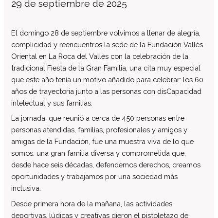
29 de septiembre de 2025
El patronato
Organigrama de la entidad
El domingo 28 de septiembre volvimos a llenar de alegría,
Informe auditoría cuentas anuales
complicidad y reencuentros la sede de la Fundación Vallès
Oriental en La Roca del Vallès con la celebración de la
Contratos establecidos con la
administración pública
tradicional Fiesta de la Gran Familia, una cita muy especial
que este año tenía un motivo añadido para celebrar: los 60
Convenios suscritos con la
administración pública
años de trayectoria junto a las personas con disCapacidad
intelectual y sus familias.
Subvenciones y ayudas públicas
concedidas
La jornada, que reunió a cerca de 450 personas entre
Asociación de familias
personas atendidas, familias, profesionales y amigos y
amigas de la Fundación, fue una muestra viva de lo que
Retribuciones percibidas por los
máximos responsables de la entidad
somos: una gran familia diversa y comprometida que,
desde hace seis décadas, defendemos derechos, creamos
Servicios a personas
oportunidades y trabajamos por una sociedad más
Formación
inclusiva.
Centro Ocupacional
Desde primera hora de la mañana, las actividades
Residencia
deportivas, lúdicas y creativas dieron el pistoletazo de