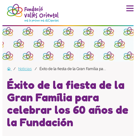
La fundación
Historia
Misión, visión y valores
Distinciones y entidades
Noticias
Éxito de la fiesta de la Gran Família pa...
Modelo de calidad
Revista Batec
Éxito de la fiesta de la
Memorias
Gran Família para
Documentos
celebrar los 60 años de
Transparencia
Carta de servicios
la Fundación
Plan estratégico
Impacto social