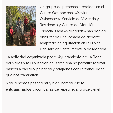
El patronato
Un grupo de personas atendidas en el
Centro Ocupacional «Xavier
Organigrama de la entidad
Quincoces», Servicio de Vivienda y
Informe auditoría cuentas anuales
Residencia y Centro de Atención
Contratos establecidos con la
Especializada «Valldoriolf» han podido
administración pública
disfrutar de una jornada de deporte
Convenios suscritos con la
adaptado de equitación en la Hípica
administración pública
Can Taió en Santa Perpetua de Mogoda.
Subvenciones y ayudas públicas
La actividad organizada por el Ayuntamiento de La Roca
concedidas
del Vallès y la Diputación de Barcelona no permitió realizar
Asociación de familias
paseos a caballo, peinarlos y relajarnos con la tranquilidad
Retribuciones percibidas por los
que nos transmiten.
máximos responsables de la entidad
Nos lo hemos pasado muy bien, hemos vuelto
Servicios a personas
entusiasmados y ¡con ganas de repetir el año que viene!
Formación
Centro Ocupacional
Residencia