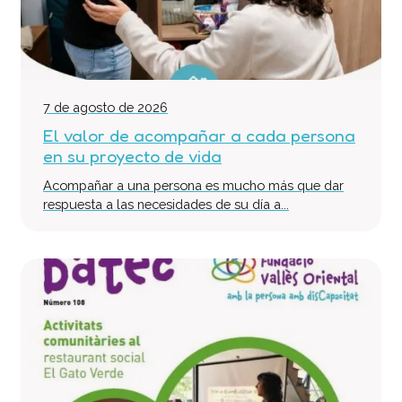
Equipo Multidisciplinario de Soporte
Colabora
Voluntari@s
Donaciones
7 de agosto de 2026
Proyectos
El valor de acompañar a cada persona
en su proyecto de vida
Noticias
Contacto
Acompañar a una persona es mucho más que dar
respuesta a las necesidades de su día a...