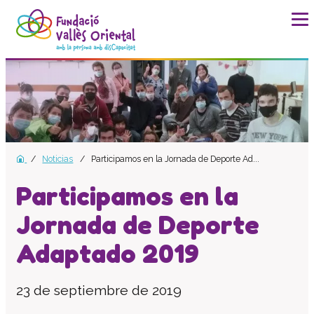
La fundación
Historia
Misión, visión y valores
Distinciones y entidades
Noticias
Participamos en la Jornada de Deporte Ad...
Modelo de calidad
Revista Batec
Participamos en la
Memorias
Jornada de Deporte
Documentos
Adaptado 2019
Transparencia
Carta de servicios
23 de septiembre de 2019
Plan estratégico
Impacto social