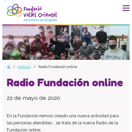
La fundación
Historia
Misión, visión y valores
Distinciones y entidades
Noticias
Radio Fundación online
Modelo de calidad
Revista Batec
Radio Fundación online
Memorias
Documentos
22 de mayo de 2020
Transparencia
Carta de servicios
En la Fundación hemos creado una nueva actividad para
Plan estratégico
las personas atendidas, , se trata de la nueva Radio de la
Fundación online.
Impacto social