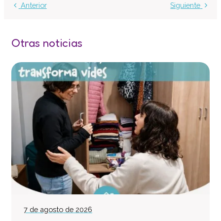
Anterior
Siguiente
Centro de atención especializada
Servicio de Vivienda
Casa Empúries
Otras noticias
Formación
Edificio de Rehabilitación Funcional
Servicios a empresas
Centro Especial de Trabajo
Manipulados Industriales
Jardinería
Limpieza
Lavandería
Catering
Servicios Generales
Practicas e inserción laboral
7 de agosto de 2026
Asesoramiento LGD y RSC