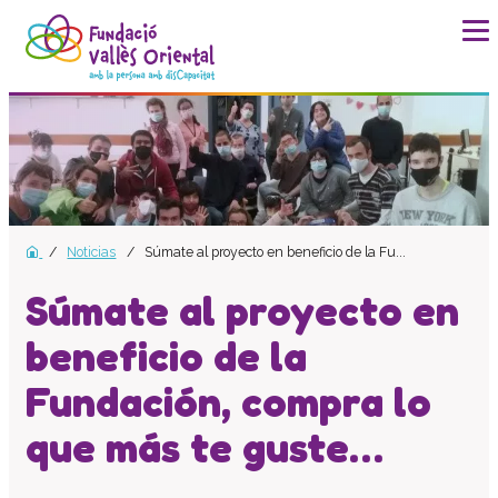
La fundación
Historia
Misión, visión y valores
Distinciones y entidades
Noticias
Súmate al proyecto en beneficio de la Fu...
Modelo de calidad
Revista Batec
Súmate al proyecto en
Memorias
beneficio de la
Documentos
Fundación, compra lo
Transparencia
Carta de servicios
que más te guste…
Plan estratégico
Impacto social