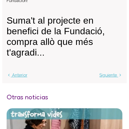
Fundación!
Centro de atención especializada
Servicio de Vivienda
Casa Empúries
Formación
Edificio de Rehabilitación Funcional
Servicios a empresas
Centro Especial de Trabajo
Manipulados Industriales
Jardinería
Anterior
Siguiente
Limpieza
Lavandería
Otras noticias
Catering
Servicios Generales
Practicas e inserción laboral
Asesoramiento LGD y RSC