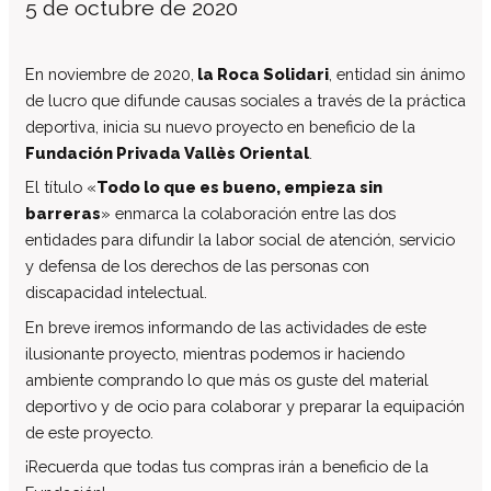
5 de octubre de 2020
El patronato
Organigrama de la entidad
En noviembre de 2020,
la Roca Solidari
, entidad sin ánimo
Informe auditoría cuentas anuales
de lucro que difunde causas sociales a través de la práctica
deportiva, inicia su nuevo proyecto en beneficio de la
Contratos establecidos con la
administración pública
Fundación Privada Vallès Oriental
.
Convenios suscritos con la
El título «
Todo lo que es bueno, empieza sin
administración pública
barreras
» enmarca la colaboración entre las dos
Subvenciones y ayudas públicas
entidades para difundir la labor social de atención, servicio
concedidas
y defensa de los derechos de las personas con
Asociación de familias
discapacidad intelectual.
Retribuciones percibidas por los
En breve iremos informando de las actividades de este
máximos responsables de la entidad
ilusionante proyecto, mientras podemos ir haciendo
Servicios a personas
ambiente comprando lo que más os guste del material
deportivo y de ocio para colaborar y preparar la equipación
Formación
de este proyecto.
Centro Ocupacional
¡Recuerda que todas tus compras irán a beneficio de la
Residencia