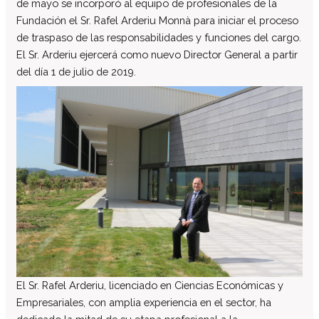
de mayo se incorporó al equipo de profesionales de la
Equipo Multidisciplinario de Soporte
Fundación el Sr. Rafel Arderiu Monnà para iniciar el proceso
Colabora
de traspaso de las responsabilidades y funciones del cargo.
El Sr. Arderiu ejercerá como nuevo Director General a partir
Voluntari@s
del día 1 de julio de 2019.
Donaciones
Proyectos
Noticias
Contacto
El Sr. Rafel Arderiu, licenciado en Ciencias Económicas y
Empresariales, con amplia experiencia en el sector, ha