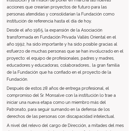
Centro de atención especializada
acciones que crearían proyectos de futuro para las
Servicio de Vivienda
personas atendidas y consolidarían la Fundación como
institución de referencia hasta el día de hoy.
Casa Empúries
Desde el año 1965, la expansión de la Asociación
Formación
transformada en Fundación Privada Vallès Oriental en el
Edificio de Rehabilitación Funcional
año 1992, ha sido importante y ha sido posible gracias al
Servicios a empresas
esfuerzo de muchas personas que se han involucrado en el
Centro Especial de Trabajo
proyecto: el equipo de profesionales, padres y madres,
educadores y educadoras, colaboradores… la gran familia
Manipulados Industriales
de la Fundación que ha confiado en el proyecto de la
Jardinería
Fundación.
Limpieza
Después de estos 28 años de entrega profesional, el
Lavandería
compromiso del Sr. Monsalve con la institución lo trae a
Catering
iniciar una nueva etapa como un miembro más del
Patronato, para seguir sumando en la defensa de los
Servicios Generales
derechos de las personas con discapacidad intelectual.
Practicas e inserción laboral
A nivel del relevo del cargo de Dirección, a mitades del mes
Asesoramiento LGD y RSC