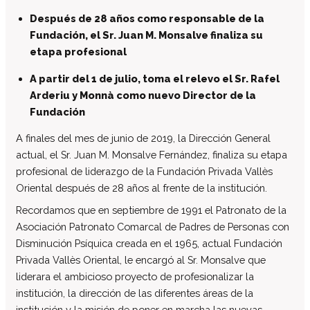
El patronato
Después de 28 años como responsable de la
Fundación, el Sr. Juan M. Monsalve finaliza su
Organigrama de la entidad
etapa profesional
Informe auditoría cuentas anuales
A partir del 1 de julio, toma el relevo el Sr. Rafel
Contratos establecidos con la
administración pública
Arderiu y Monnà como nuevo Director de la
Fundación
Convenios suscritos con la
administración pública
A finales del mes de junio de 2019, la Dirección General
Subvenciones y ayudas públicas
actual, el Sr. Juan M. Monsalve Fernández, finaliza su etapa
concedidas
profesional de liderazgo de la Fundación Privada Vallès
Asociación de familias
Oriental después de 28 años al frente de la institución.
Retribuciones percibidas por los
Recordamos que en septiembre de 1991 el Patronato de la
máximos responsables de la entidad
Asociación Patronato Comarcal de Padres de Personas con
Servicios a personas
Disminución Psíquica creada en el 1965, actual Fundación
Formación
Privada Vallès Oriental, le encargó al Sr. Monsalve que
liderara el ambicioso proyecto de profesionalizar la
Centro Ocupacional
institución, la dirección de las diferentes áreas de la
Residencia
institución y la misión de poner en marcha las nuevas