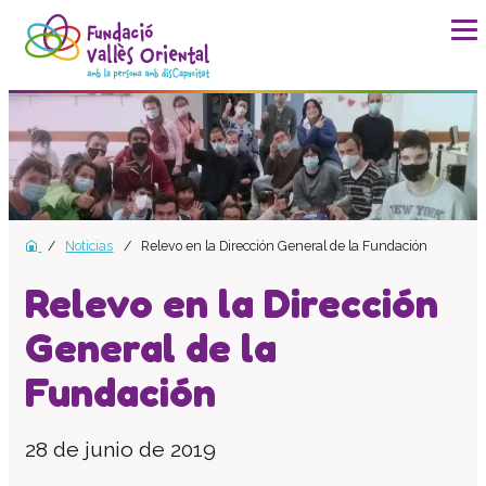
La fundación
Historia
Misión, visión y valores
Distinciones y entidades
Noticias
Relevo en la Dirección General de la Fundación
Modelo de calidad
Revista Batec
Relevo en la Dirección
Memorias
General de la
Documentos
Fundación
Transparencia
Carta de servicios
28 de junio de 2019
Plan estratégico
Impacto social