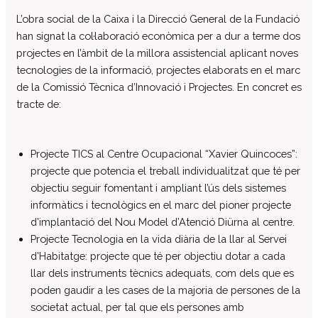
El patronat
L’obra social de la Caixa i la Direcció General de la Fundació
han signat la col·laboració econòmica per a dur a terme dos
Organigrama de l’entitat
projectes en l’àmbit de la millora assistencial aplicant noves
Informe auditoria comptes anuals
tecnologies de la informació, projectes elaborats en el marc
Contractes establerts amb l’administració
de la Comissió Tècnica d’Innovació i Projectes. En concret es
publica
tracte de:
Convenis subscrits amb l’administració
pública
Subvencions i ajudes públiques
Projecte TICS al Centre Ocupacional “Xavier Quincoces”:
concedides
projecte que potencia el treball individualitzat que té per
Associació de Famílies
objectiu seguir fomentant i ampliant l’ús dels sistemes
informàtics i tecnològics en el marc del pioner projecte
Retribucions percebudes pels màxims
d’implantació del Nou Model d’Atenció Diürna al centre.
responsables de l’entitat
Projecte Tecnologia en la vida diària de la llar al Servei
Serveis a persones
d’Habitatge: projecte que té per objectiu dotar a cada
Formació
llar dels instruments tècnics adequats, com dels que es
Centre Ocupacional
poden gaudir a les cases de la majoria de persones de la
societat actual, per tal que els persones amb
Residència