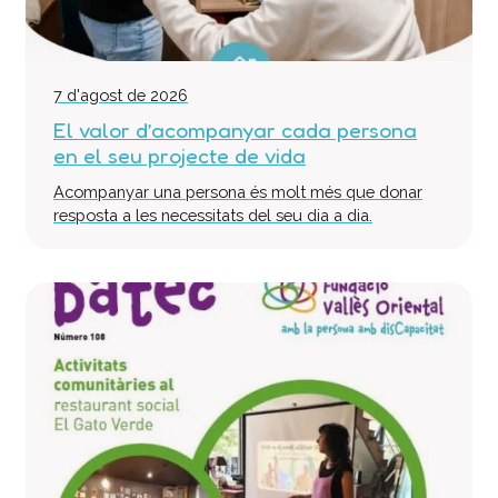
Col·labora
Voluntaris
Donacions
7 d'agost de 2026
Projectes
El valor d’acompanyar cada persona
en el seu projecte de vida
Notícies
Acompanyar una persona és molt més que donar
Contacte
resposta a les necessitats del seu dia a dia.