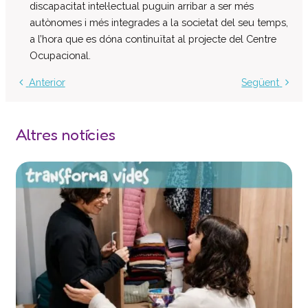
discapacitat intel·lectual puguin arribar a ser més
Centre d’atenció especialitzada
autònomes i més integrades a la societat del seu temps,
Servei d’habitatge
a l’hora que es dóna continuïtat al projecte del Centre
Casa Empúries
Ocupacional.
Edifici de Rehabilitació Funcional
Anterior
Següent
Serveis a empreses
Centre Especial de Treball
Altres notícies
Manipulats Industrials
Jardineria
Neteja
Bugaderia
Càtering
Serveis Generals
Pràctiques i inserció laboral
Assessorament LGD i RSC
Equip multidisciplinari de suport