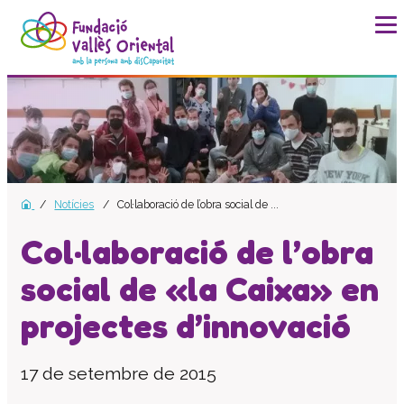
La fundació
Història
Missió, visió i valors
Distincions i entitats
Notícies
Col·laboració de l’obra social de ...
Model de qualitat
Revista Batec
Col·laboració de l’obra
Memòries
social de «la Caixa» en
Documents
projectes d’innovació
Transparència
Carta de serveis
17 de setembre de 2015
Pla estratègic
Impacte social