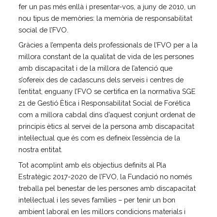
fer un pas més enllà i presentar-vos, a juny de 2010, un
El patronat
nou tipus de memòries: la memòria de responsabilitat
Organigrama de l’entitat
social de l’FVO.
Informe auditoria comptes anuals
Gràcies a l’empenta dels professionals de l’FVO per a la
Contractes establerts amb l’administració
millora constant de la qualitat de vida de les persones
publica
amb discapacitat i de la millora de l’atenció que
s’ofereix des de cadascuns dels serveis i centres de
Convenis subscrits amb l’administració
pública
l’entitat, enguany l’FVO se certifica en la normativa SGE
21 de Gestió Ètica i Responsabilitat Social de Forética
Subvencions i ajudes públiques
concedides
com a millora cabdal dins d’aquest conjunt ordenat de
principis ètics al servei de la persona amb discapacitat
Associació de Famílies
intel·lectual que és com es defineix l’essència de la
Retribucions percebudes pels màxims
nostra entitat.
responsables de l’entitat
Tot acomplint amb els objectius definits al Pla
Serveis a persones
Estratègic 2017-2020 de l’FVO, la Fundació no només
Formació
treballa pel benestar de les persones amb discapacitat
Centre Ocupacional
intel·lectual i les seves famílies – per tenir un bon
Residència
ambient laboral en les millors condicions materials i