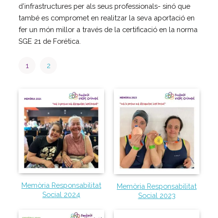
d’infrastructures per als seus professionals- sinó que
Centre d’atenció especialitzada
també es compromet en realitzar la seva aportació en
Servei d’habitatge
fer un món millor a través de la certificació en la norma
Casa Empúries
SGE 21 de Forética.
Edifici de Rehabilitació Funcional
1
2
Serveis a empreses
Centre Especial de Treball
Manipulats Industrials
Jardineria
Neteja
Bugaderia
Càtering
Serveis Generals
Pràctiques i inserció laboral
Memòria Responsabilitat
Memòria Responsabilitat
Social 2024
Social 2023
Assessorament LGD i RSC
Equip multidisciplinari de suport