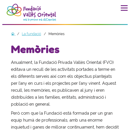
La fundació
La fundació
Memòries
Història
Memòries
Missió, visió i valors
Distincions i entitats
Anualment, la Fundació Privada Vallès Oriental (FVO)
Model de qualitat
editava un recull de les activitats portades a terme en
els diferents serveis així com els objectius plantejats
Revista Batec
per l’any en curs i els projectes per l’any vinent. Aquest
Memòries
recull, les memòries, es publicaven al juny i eren
Documents
distribuïdes a les famílies, entitats, administració i
Transparència
població en general.
Carta de serveis
Però com que la Fundació està formada per un gran
equip humà de professionals, amb una enorme
Pla estratègic
inquietud i ganes de millorar contínuament, hem decidit
Impacte social