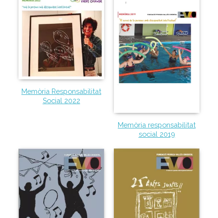
Col·labora
Voluntaris
Donacions
Projectes
Notícies
Contacte
Memòria Responsabilitat
Social 2022
Memòria responsabilitat
social 2019