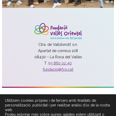
Ctra. de Valldoriolf, s.n.
Apartat de correus 108
08430 – La Roca del Vallès
T.
93 860 02 40
fundacio@fvo.cat
Política de Xarxes Socials
Utilitzem cookies pròpies i de tercers amb finalitats de
Política de privacitat
personalització, publicitat i per realitzar anàlisi d’ús de la nostra
Política cookies
web.
Podeu esbrinar més sobre quines galetes estem utilitzant o
Avís legal