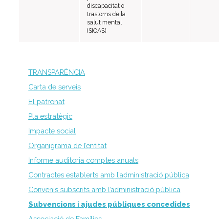
discapacitat o
Centre d’atenció especialitzada
trastorns de la
salut mental
Servei d’habitatge
(SIOAS)
Casa Empúries
Edifici de Rehabilitació Funcional
Serveis a empreses
TRANSPARÈNCIA
Centre Especial de Treball
Carta de serveis
Manipulats Industrials
El patronat
Jardineria
Pla estratègic
Neteja
Impacte social
Bugaderia
Organigrama de l’entitat
Càtering
Informe auditoria comptes anuals
Serveis Generals
Contractes establerts amb l’administració pública
Pràctiques i inserció laboral
Convenis subscrits amb l’administració pública
Assessorament LGD i RSC
Subvencions i ajudes públiques concedides
Equip multidisciplinari de suport
Associació de Famílies