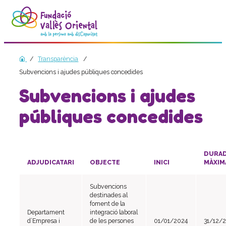
La fundació
Transparència
Història
Subvencions i ajudes públiques concedides
Missió, visió i valors
Subvencions i ajudes
Distincions i entitats
públiques concedides
Model de qualitat
Revista Batec
Memòries
DURA
ADJUDICATARI
OBJECTE
INICI
MÀXIM
Documents
Transparència
Subvencions
Carta de serveis
destinades al
foment de la
Pla estratègic
Departament
integració laboral
d’Empresa i
de les persones
01/01/2024
31/12/
Impacte social