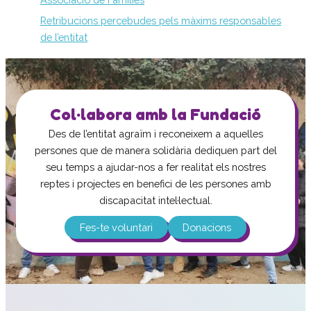
Col·labora
Retribucions percebudes pels màxims responsables
Voluntaris
de l’entitat
Donacions
Projectes
Notícies
Col·labora amb la Fundació
Contacte
Des de l’entitat agraïm i reconeixem a aquelles
persones que de manera solidària dediquen part del
seu temps a ajudar-nos a fer realitat els nostres
reptes i projectes en benefici de les persones amb
discapacitat intel·lectual.
Fes-te voluntari
Donacions