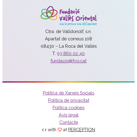
Ctra. de Valldoriolf, s.n.
Apartat de correus 108
08430 – La Roca del Vallès
T.
93 860 02 40
fundacio@fvo.cat
Política de Xarxes Socials
Política de privacitat
Política cookies
Avís legal
Contacte
with
at
PERCEPTION