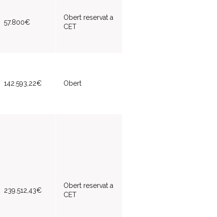
Obert reservat a
57.800€
CET
142.593,22€
Obert
Obert reservat a
239.512,43€
CET