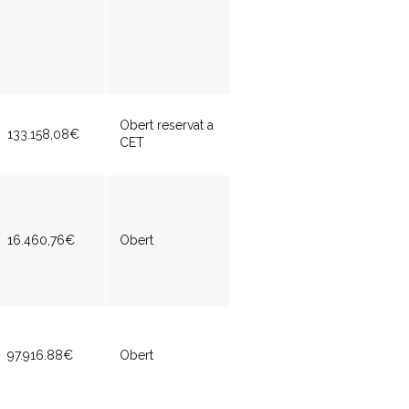
Obert reservat a
133.158,08€
CET
16.460,76€
Obert
97.916.88€
Obert