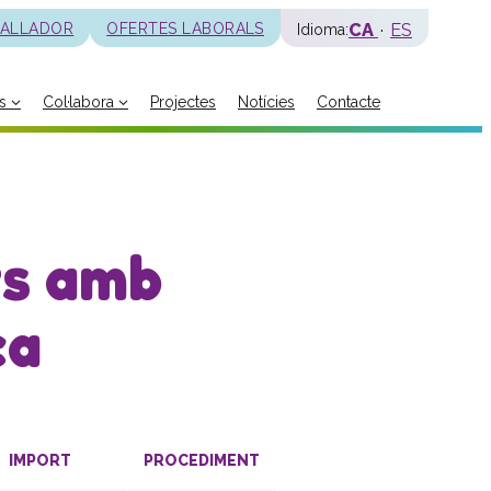
CA
ES
BALLADOR
OFERTES LABORALS
Idioma:
s
Col·labora
Projectes
Notícies
Contacte
La fundació
Història
Missió, visió i valors
Distincions i entitats
ts amb
Model de qualitat
Revista Batec
ca
Memòries
Documents
Transparència
Carta de serveis
IMPORT
PROCEDIMENT
Pla estratègic