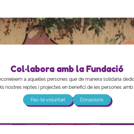
Col·labora amb la Fundació
 reconeixem a aquelles persones que de manera solidària ded
 els nostres reptes i projectes en benefici de les persones amb d
Fes-te voluntari
Donacions