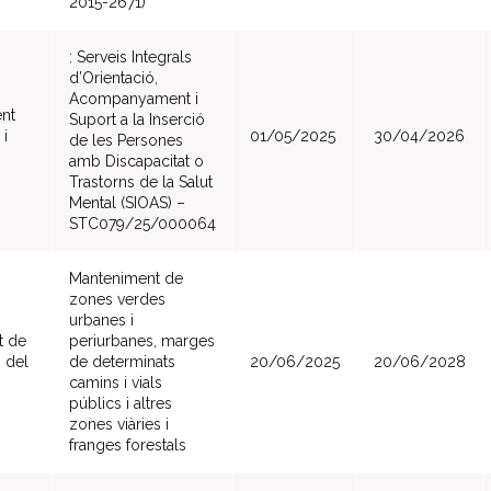
2015-2671)
: Serveis Integrals
d’Orientació,
Acompanyament i
nt
Suport a la Inserció
i
01/05/2025
30/04/2026
de les Persones
amb Discapacitat o
Trastorns de la Salut
Mental (SIOAS) –
STC079/25/000064
Manteniment de
zones verdes
urbanes i
t de
periurbanes, marges
 del
de determinats
20/06/2025
20/06/2028
camins i vials
públics i altres
zones viàries i
franges forestals