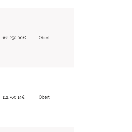
161.250,00€
Obert
112.700,14€
Obert