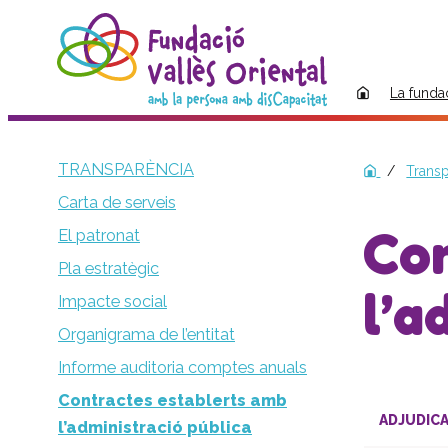
La funda
TRANSPARÈNCIA
Transp
Carta de serveis
Con
El patronat
Pla estratègic
l’a
Impacte social
Organigrama de l’entitat
Informe auditoria comptes anuals
Contractes establerts amb
ADJUDICA
l’administració pública