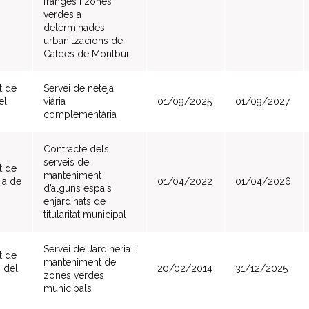
franges i zones
verdes a
determinades
urbanitzacions de
Caldes de Montbui
t de
Servei de neteja
el
viària
01/09/2025
01/09/2027
complementària
Contracte dels
serveis de
t de
manteniment
ia de
01/04/2022
01/04/2026
d’alguns espais
enjardinats de
titularitat municipal
Servei de Jardineria i
t de
manteniment de
 del
20/02/2014
31/12/2025
zones verdes
municipals