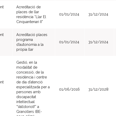
nt
Acreditació de
places de llar
01/01/2024
31/12/2024
residència “Llar El
Cinquantenari II”
nt
Acreditació places
programa
01/01/2024
31/12/2024
d’autonomia a la
pròpia llar
Gestió, en la
modalitat de
concessió, de la
residència i centre
nt
de dia d’atenció
especialitzada per a
01/06/2016
31/12/2028
persones amb
discapacitat
intel·lectual
“Valldoriolf” a
Granollers (BE-