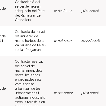
Contractació del
servei de neteja i
t de
adequació del Parc
01/01/2024
31/12/2026
del Ramassar de
Granollers
Contracte de servei
t de
d’eliminació de
 i
males herbes de la
01/06/2025
01/22/2026
s
via pública de Palau-
solità i Plegamans
Contracte reservat
del servei de
manteniment dels
parcs, les zones
enjardinades i els
vorals sense
t de
urbanitzar de les
urbanitzacions i
01/02/2022
31/01/2026
polígons industrials i
treballs forestals en