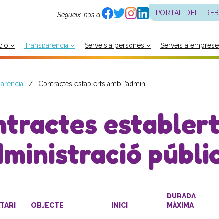
PORTAL DEL TRE
Segueix-nos a:
ció
Transparència
Serveis a persones
Serveis a emprese
arència
Contractes establerts amb l’admini...
tractes establer
dministració públi
DURADA
TARI
OBJECTE
INICI
MÀXIMA