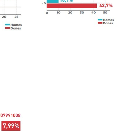
Pràctiques i inserció laboral
Assessorament LGD i RSC
Equip multidisciplinari de suport
Col·labora
Voluntaris
Donacions
Projectes
Notícies
Contacte