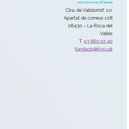
Ctra. de Valldoriolf, s.n.
Apartat de correus 108
08430 – La Roca del
Vallès
T.
93 860 02 40
fundacio@fvo.cat