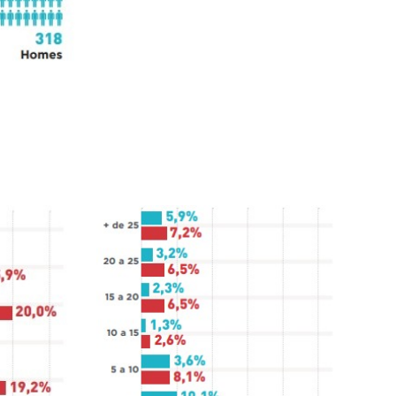
Centre Ocupacional
Residència
Centre d’atenció especialitzada
Servei d’habitatge
Casa Empúries
Edifici de Rehabilitació Funcional
Serveis a empreses
Centre Especial de Treball
Manipulats Industrials
Jardineria
Neteja
Bugaderia
Càtering
Serveis Generals