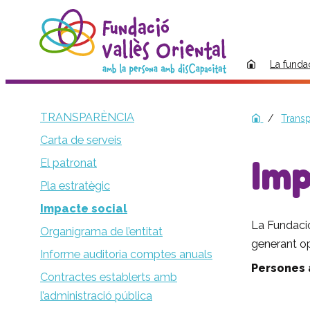
La funda
TRANSPARÈNCIA
Transp
Carta de serveis
Imp
El patronat
Pla estratègic
Impacte social
La Fundació 
Organigrama de l’entitat
generant op
Informe auditoria comptes anuals
Persones 
Contractes establerts amb
l’administració pública