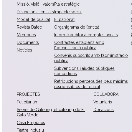
Missió, visió i valors
Pla estratègic
Distincions i entitats
Impacte social
Model de qualitat
El patronat
Revista Batec
Organigrama de l’entitat
Memòries
Informe auditoria comptes anuals
Documents
Contractes establerts amb
l’administració publica
Notícies
Convenis subscrits amb l’administració
pública
Subvencions i ajudes públiques
concedides
Retribucions percebudes pels màxims
responsables de l’entitat
PROJECTES
COL·LABORA
Felicitarium
Voluntaris
Servei de Gàtering, el càtering de El
Donacions
Gato Verde
Casa Empúries
Teatre inclusiu