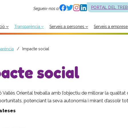
PORTAL DEL TRE
Segueix-nos a:
ció
Transparència
Serveis a persones
Serveis a emprese
arència
Impacte social
acte social
Vallès Oriental treballa amb l’objectiu de millorar la qualitat
ortunitats, potenciant la seva autonomia i mirant d’assolir t
ateses