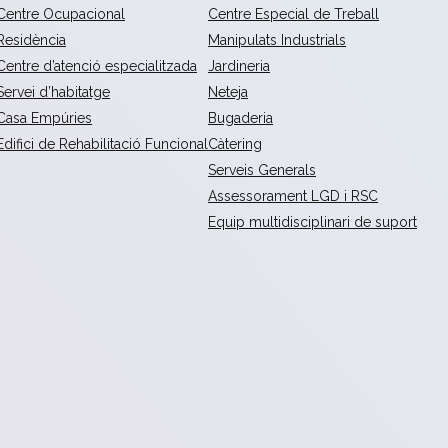
Centre Ocupacional
Centre Especial de Treball
Residència
Manipulats Industrials
Centre d’atenció especialitzada
Jardineria
Servei d’habitatge
Neteja
Casa Empúries
Bugaderia
Edifici de Rehabilitació Funcional
Càtering
Serveis Generals
Assessorament LGD i RSC
Equip multidisciplinari de suport