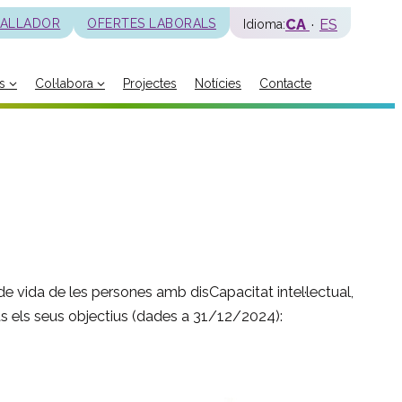
CA
ES
BALLADOR
OFERTES LABORALS
Idioma:
s
Col·labora
Projectes
Notícies
Contacte
La fundació
Història
Missió, visió i valors
Distincions i entitats
Model de qualitat
Revista Batec
Memòries
 de vida de les persones amb disCapacitat intel·lectual,
Documents
ots els seus objectius (dades a 31/12/2024):
Transparència
Carta de serveis
Pla estratègic