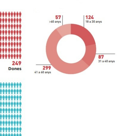
Impacte social
El patronat
Organigrama de l’entitat
Informe auditoria comptes anuals
Contractes establerts amb
l’administració publica
Convenis subscrits amb
l’administració pública
Subvencions i ajudes públiques
concedides
Associació de Famílies
Retribucions percebudes pels
màxims responsables de l’entitat
Serveis a persones
Formació