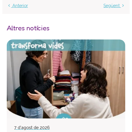
Centre d’atenció especialitzada
Anterior
Següent
Servei d’habitatge
Casa Empúries
Altres notícies
Edifici de Rehabilitació Funcional
Serveis a empreses
Centre Especial de Treball
Manipulats Industrials
Jardineria
Neteja
Bugaderia
Càtering
Serveis Generals
Pràctiques i inserció laboral
Assessorament LGD i RSC
7 d'agost de 2026
Equip multidisciplinari de suport