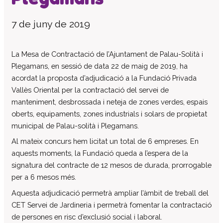
El patronat
7 de juny de 2019
Organigrama de l’entitat
Informe auditoria comptes anuals
La Mesa de Contractació de l’Ajuntament de Palau-Solità i
Contractes establerts amb l’administració
Plegamans, en sessió de data 22 de maig de 2019, ha
publica
acordat la proposta d’adjudicació a la Fundació Privada
Convenis subscrits amb l’administració
Vallès Oriental per la contractació del servei de
pública
manteniment, desbrossada i neteja de zones verdes, espais
Subvencions i ajudes públiques
oberts, equipaments, zones industrials i solars de propietat
concedides
municipal de Palau-solità i Plegamans.
Associació de Famílies
Al mateix concurs hem licitat un total de 6 empreses. En
Retribucions percebudes pels màxims
aquests moments, la Fundació queda a l’espera de la
responsables de l’entitat
signatura del contracte de 12 mesos de durada, prorrogable
Serveis a persones
per a 6 mesos més.
Formació
Aquesta adjudicació permetrà ampliar l’àmbit de treball del
Centre Ocupacional
CET Servei de Jardineria i permetrà fomentar la contractació
Residència
de persones en risc d’exclusió social i laboral.