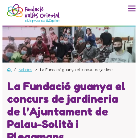
La fundació
Història
Missió, visió i valors
Distincions i entitats
Notícies
La Fundació guanya el concurs de jardine...
Model de qualitat
Revista Batec
La Fundació guanya el
Memòries
concurs de jardineria
Documents
de l’Ajuntament de
Transparència
Carta de serveis
Palau-Solità i
Pla estratègic
Plegamans
Impacte social