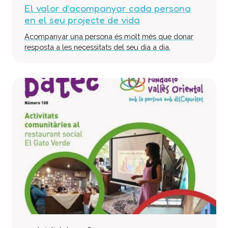
El valor d’acompanyar cada persona
Col·labora
en el seu projecte de vida
Voluntaris
Acompanyar una persona és molt més que donar
Donacions
resposta a les necessitats del seu dia a dia.
Projectes
Notícies
Contacte