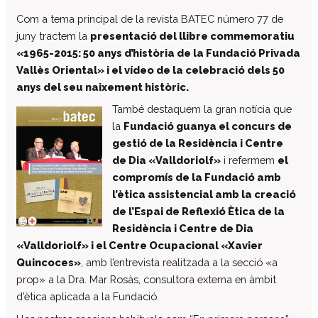
El patronat
Com a tema principal de la revista BATEC número 77 de
juny tractem la
presentació del llibre commemoratiu
Organigrama de l’entitat
«1965-2015: 50 anys d’història de la Fundació Privada
Informe auditoria comptes anuals
Vallès Oriental» i el vídeo de la celebració dels 50
Contractes establerts amb l’administració
anys del seu naixement històric.
publica
També destaquem la gran notícia que
Convenis subscrits amb l’administració
la
Fundació guanya el concurs de
pública
gestió de la Residència i Centre
Subvencions i ajudes públiques
de Dia «Valldoriolf»
i refermem
el
concedides
compromís de la Fundació amb
Associació de Famílies
l’ètica assistencial amb la creació
Retribucions percebudes pels màxims
de l’Espai de Reflexió Ètica de la
responsables de l’entitat
Residència i Centre de Dia
Serveis a persones
«Valldoriolf» i el Centre Ocupacional «Xavier
Quincoces»
, amb l’entrevista realitzada a la secció «a
Formació
prop» a la Dra. Mar Rosàs, consultora externa en àmbit
Centre Ocupacional
d’ètica aplicada a la Fundació.
Residència