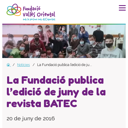
La fundació
Història
Missió, visió i valors
Distincions i entitats
Notícies
La Fundació publica l’edició de ju...
Model de qualitat
Revista Batec
La Fundació publica
Memòries
l’edició de juny de la
Documents
revista BATEC
Transparència
Carta de serveis
20 de juny de 2016
Pla estratègic
Impacte social