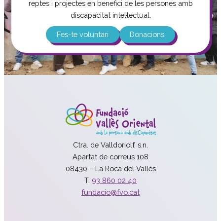
reptes i projectes en benefici de les persones amb
discapacitat intel·lectual.
Fes-te voluntari
Donacions
Ctra. de Valldoriolf, s.n.
Apartat de correus 108
08430 – La Roca del Vallès
T.
93 860 02 40
fundacio@fvo.cat