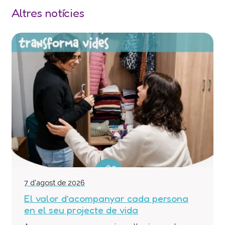
Altres notícies
Col·labora
Voluntaris
Donacions
Projectes
Notícies
Contacte
7 d'agost de 2026
El valor d’acompanyar cada persona
en el seu projecte de vida