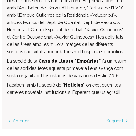
I les nostres seccions habituals com “En primera persona”
Centre d’atenció especialitzada
amb l’Ana Belen del Servei d’Habitatge, “L’artista de l’FVO”
Servei d’habitatge
amb l’Enrique Gutiérrez de la Residència «Valldoriolf»,
articles tècnics del Dept. de Qualitat, Dept. de Recursos
Casa Empúries
Humans, el Centre Especial de Treball “Xavier Quincoces” i
Edifici de Rehabilitació Funcional
el Centre Ocupacional «Xavier Quincoces» i les activitats
Serveis a empreses
de les àrees amb les millors imatges de les diferents
Centre Especial de Treball
sortides i activitats i recordatoris molt especials i emotius.
Manipulats Industrials
La secció de la
Casa de Lleure “Empúries”
fa un resum
de les sortides fetes aquesta primavera i ens avança com
Jardineria
s’està organitzant les estades de vacances d’Estiu 2016!
Neteja
I acabem amb la secció de “
Notícies
” on expliquem les
Bugaderia
darreres novetats institucionals. Esperem que us agradi!
Càtering
Serveis Generals
Pràctiques i inserció laboral
Anterior
Següent
Assessorament LGD i RSC
Equip multidisciplinari de suport