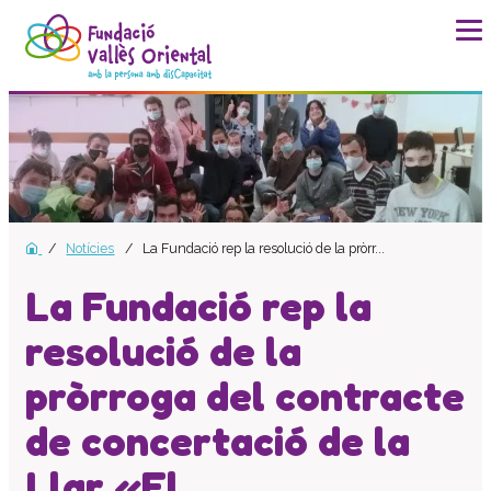
La fundació
Història
Missió, visió i valors
Distincions i entitats
Notícies
La Fundació rep la resolució de la pròrr...
Model de qualitat
Revista Batec
La Fundació rep la
Memòries
resolució de la
Documents
pròrroga del contracte
Transparència
Carta de serveis
de concertació de la
Pla estratègic
Llar «El
Impacte social