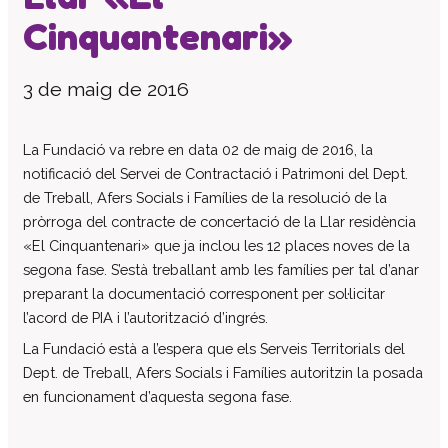
Cinquantenari»
El patronat
Organigrama de l’entitat
3 de maig de 2016
Informe auditoria comptes anuals
Contractes establerts amb l’administració
publica
La Fundació va rebre en data 02 de maig de 2016, la
Convenis subscrits amb l’administració
notificació del Servei de Contractació i Patrimoni del Dept.
pública
de Treball, Afers Socials i Famílies de la resolució de la
Subvencions i ajudes públiques
pròrroga del contracte de concertació de la Llar residència
concedides
«El Cinquantenari» que ja inclou les 12 places noves de la
Associació de Famílies
segona fase. S’està treballant amb les famílies per tal d’anar
preparant la documentació corresponent per sol·licitar
Retribucions percebudes pels màxims
responsables de l’entitat
l’acord de PIA i l’autorització d’ingrés.
Serveis a persones
La Fundació està a l’espera que els Serveis Territorials del
Dept. de Treball, Afers Socials i Famílies autoritzin la posada
Formació
en funcionament d’aquesta segona fase.
Centre Ocupacional
Residència