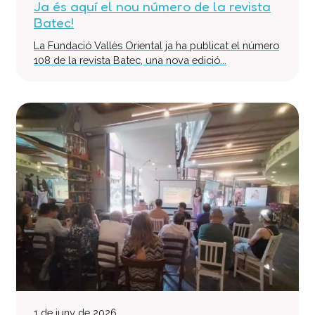
Ja és aquí el nou número de la revista
Col·labora
Batec!
Voluntaris
La Fundació Vallès Oriental ja ha publicat el número
Donacions
108 de la revista Batec, una nova edició...
Projectes
Notícies
Contacte
1 de juny de 2026