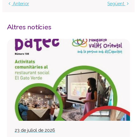
Anterior
Següent
Centre d’atenció especialitzada
Servei d’habitatge
Casa Empúries
Altres notícies
Edifici de Rehabilitació Funcional
Serveis a empreses
Centre Especial de Treball
Manipulats Industrials
Jardineria
Neteja
Bugaderia
Càtering
Serveis Generals
Pràctiques i inserció laboral
Assessorament LGD i RSC
23 de juliol de 2026
Equip multidisciplinari de suport