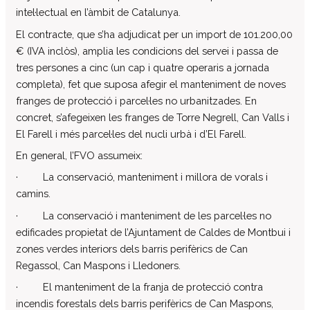
intel·lectual en l’àmbit de Catalunya.
Col·labora
El contracte, que s’ha adjudicat per un import de 101.200,00
Voluntaris
€ (IVA inclòs), amplia les condicions del servei i passa de
Donacions
tres persones a cinc (un cap i quatre operaris a jornada
Projectes
completa), fet que suposa afegir el manteniment de noves
Notícies
franges de protecció i parcel·les no urbanitzades. En
concret, s’afegeixen les franges de Torre Negrell, Can Valls i
Contacte
El Farell i més parcel·les del nucli urbà i d’El Farell.
En general, l’FVO assumeix:
· La conservació, manteniment i millora de vorals i
camins.
· La conservació i manteniment de les parcel·les no
edificades propietat de l’Ajuntament de Caldes de Montbui i
zones verdes interiors dels barris perifèrics de Can
Regassol, Can Maspons i Lledoners.
· El manteniment de la franja de protecció contra
incendis forestals dels barris perifèrics de Can Maspons,