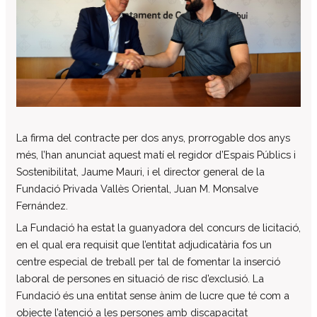
Centre d’atenció especialitzada
Servei d’habitatge
Casa Empúries
Edifici de Rehabilitació Funcional
Serveis a empreses
Centre Especial de Treball
La firma del contracte per dos anys, prorrogable dos anys
Manipulats Industrials
més, l’han anunciat aquest matí el regidor d’Espais Públics i
Jardineria
Sostenibilitat, Jaume Mauri, i el director general de la
Neteja
Fundació Privada Vallès Oriental, Juan M. Monsalve
Bugaderia
Fernández.
Càtering
La Fundació ha estat la guanyadora del concurs de licitació,
en el qual era requisit que l’entitat adjudicatària fos un
Serveis Generals
centre especial de treball per tal de fomentar la inserció
Pràctiques i inserció laboral
laboral de persones en situació de risc d’exclusió. La
Assessorament LGD i RSC
Fundació és una entitat sense ànim de lucre que té com a
Equip multidisciplinari de suport
objecte l’atenció a les persones amb discapacitat