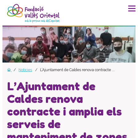
La fundació
Història
Missió, visió i valors
Distincions i entitats
Notícies
L’Ajuntament de Caldes renova contracte ...
Model de qualitat
Revista Batec
L’Ajuntament de
Memòries
Caldes renova
Documents
contracte i amplia els
Transparència
Carta de serveis
serveis de
Pla estratègic
manteniment de zones
Impacte social