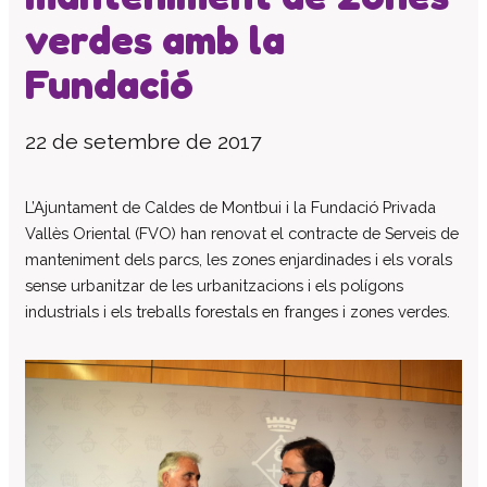
verdes amb la
El patronat
Organigrama de l’entitat
Fundació
Informe auditoria comptes anuals
Contractes establerts amb l’administració
22 de setembre de 2017
publica
Convenis subscrits amb l’administració
pública
L’Ajuntament de Caldes de Montbui i la Fundació Privada
Vallès Oriental (FVO) han renovat el contracte de Serveis de
Subvencions i ajudes públiques
concedides
manteniment dels parcs, les zones enjardinades i els vorals
sense urbanitzar de les urbanitzacions i els polígons
Associació de Famílies
industrials i els treballs forestals en franges i zones verdes.
Retribucions percebudes pels màxims
responsables de l’entitat
Serveis a persones
Formació
Centre Ocupacional
Residència