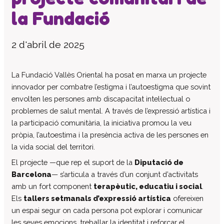
la Fundació
El patronat
Organigrama de l’entitat
2 d'abril de 2025
Informe auditoria comptes anuals
Contractes establerts amb l’administració
publica
La Fundació Vallès Oriental ha posat en marxa un projecte
Convenis subscrits amb l’administració
innovador per combatre l’estigma i l’autoestigma que sovint
pública
envolten les persones amb discapacitat intel·lectual o
Subvencions i ajudes públiques
problemes de salut mental. A través de l’expressió artística i
concedides
la participació comunitària, la iniciativa promou la veu
Associació de Famílies
pròpia, l’autoestima i la presència activa de les persones en
la vida social del territori.
Retribucions percebudes pels màxims
responsables de l’entitat
El projecte —que rep el suport de la
Diputació de
Serveis a persones
Barcelona
— s’articula a través d’un conjunt d’activitats
amb un fort component
terapèutic, educatiu i social
.
Formació
Els
tallers setmanals d’expressió artística
ofereixen
Centre Ocupacional
un espai segur on cada persona pot explorar i comunicar
Residència
les seves emocions, treballar la identitat i reforçar el