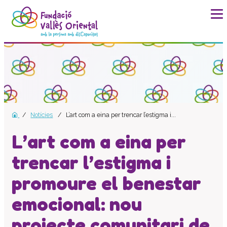
La fundació
Història
Missió, visió i valors
Distincions i entitats
Notícies
L’art com a eina per trencar l’estigma i...
Model de qualitat
Revista Batec
L’art com a eina per
Memòries
trencar l’estigma i
Documents
promoure el benestar
Transparència
Carta de serveis
emocional: nou
Pla estratègic
projecte comunitari de
Impacte social