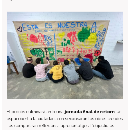
Col·labora
Voluntaris
Donacions
Projectes
Notícies
Contacte
El procés culminarà amb una
jornada final de retorn
, un
espai obert a la ciutadania on s’exposaran les obres creades
i es compartiran reflexions i aprenentatges. L’objectiu és