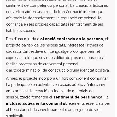
Centre d’atenció especialitzada
sentiment de competència personal. La creació artística es
converteix així en una eina de transformació interior que
Servei d’habitatge
afavoreix l’autoconeixement, la regulació emocional, la
Casa Empúries
confiança en les pròpies capacitats i l’enfortiment de les
Edifici de Rehabilitació Funcional
habilitats socials.
Serveis a empreses
Des d’una mirada d’
atenció centrada en la persona
, el
Centre Especial de Treball
projecte parteix de les necessitats, interessos i ritmes de
cadascú. L’art esdevé un llenguatge propi que permet
Manipulats Industrials
expressar allò que sovint és difícil de posar en paraules, i
Jardineria
facilita processos de creixement personal,
Neteja
d’autodeterminació i de construcció d’una identitat positiva.
Bugaderia
A més, el projecte incorpora un fort component comunitari.
Càtering
La participació en activitats en espais públics, l’intercanvi
amb artistes i la creació col·lectiva de materials de
Serveis Generals
sensibilització fomenten el
sentiment de pertinença
i la
Pràctiques i inserció laboral
inclusió activa en la comunitat
, elements essencials per
Assessorament LGD i RSC
al benestar i el desenvolupament d’un projecte de vida
Equip multidisciplinari de suport
significatiu.