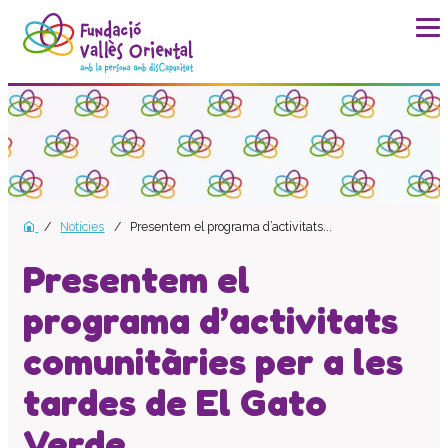
La fundació
Història
Missió, visió i valors
Distincions i entitats
Notícies
Presentem el programa d’activitats...
Model de qualitat
Revista Batec
Presentem el
Memòries
programa d’activitats
Documents
comunitàries per a les
Transparència
Carta de serveis
tardes de El Gato
Pla estratègic
Verde
Impacte social