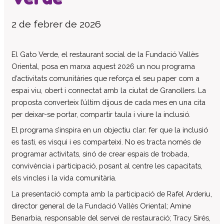
El patronat
2 de febrer de 2026
Organigrama de l’entitat
Informe auditoria comptes anuals
El Gato Verde, el restaurant social de la Fundació Vallès
Contractes establerts amb l’administració
Oriental, posa en marxa aquest 2026 un nou programa
publica
d’activitats comunitàries que reforça el seu paper com a
Convenis subscrits amb l’administració
espai viu, obert i connectat amb la ciutat de Granollers. La
pública
proposta converteix l’últim dijous de cada mes en una cita
Subvencions i ajudes públiques
per deixar-se portar, compartir taula i viure la inclusió.
concedides
El programa s’inspira en un objectiu clar: fer que la inclusió
Associació de Famílies
es tasti, es visqui i es comparteixi. No es tracta només de
Retribucions percebudes pels màxims
programar activitats, sinó de crear espais de trobada,
responsables de l’entitat
convivència i participació, posant al centre les capacitats,
Serveis a persones
els vincles i la vida comunitària.
Formació
La presentació compta amb la participació de Rafel Arderiu,
Centre Ocupacional
director general de la Fundació Vallès Oriental; Amine
Residència
Benarbia, responsable del servei de restauració; Tracy Sirés,