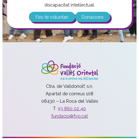
discapacitat intel·lectual.
Fes-te voluntari
Donacions
Ctra. de Valldoriolf, s.n.
Apartat de correus 108
08430 – La Roca del Vallès
T.
93 860 02 40
fundacio@fvo.cat