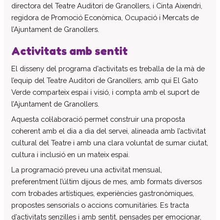
directora del Teatre Auditori de Granollers, i Cinta Aixendri,
Centre d’atenció especialitzada
regidora de Promoció Econòmica, Ocupació i Mercats de
Servei d’habitatge
l’Ajuntament de Granollers.
Casa Empúries
Activitats amb sentit
Edifici de Rehabilitació Funcional
Serveis a empreses
El disseny del programa d’activitats es treballa de la mà de
l’equip del Teatre Auditori de Granollers, amb qui El Gato
Centre Especial de Treball
Verde comparteix espai i visió, i compta amb el suport de
Manipulats Industrials
l’Ajuntament de Granollers.
Jardineria
Aquesta col·laboració permet construir una proposta
Neteja
coherent amb el dia a dia del servei, alineada amb l’activitat
Bugaderia
cultural del Teatre i amb una clara voluntat de sumar ciutat,
cultura i inclusió en un mateix espai.
Càtering
La programació preveu una activitat mensual,
Serveis Generals
preferentment l’últim dijous de mes, amb formats diversos
Pràctiques i inserció laboral
com trobades artístiques, experiències gastronòmiques,
Assessorament LGD i RSC
propostes sensorials o accions comunitàries. Es tracta
Equip multidisciplinari de suport
d’activitats senzilles i amb sentit, pensades per emocionar,