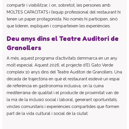
compartir i visibilitzar, i on, sobretot, les persones amb
Col·labora
MOLTES CAPACITATS i l’equip professional del restaurant hi
Voluntaris
tenen un paper protagonista. No només hi participen, sinó
Donacions
que lideren, expliquen i comparteixen les experiències.
Projectes
Deu anys dins el Teatre Auditori de
Notícies
Granollers
Contacte
A més, aquest programa d’activitats s’emmarca en un any
molt especial. Aquest 2026, el projecte d’El Gato Verde
compleix 10 anys dins del Teatre Auditori de Granollers. Una
dècada de trajectòria en què el restaurant esdevé un espai
de referència en gastronomia inclusiva, on la cuina
mediterrània de qualitat i el producte de proximitat van de
la mà de la inclusió social i laboral, generant oportunitats,
vincles comunitaris i experiències compartides que formen
part de la vida cultural i social de la ciutat.