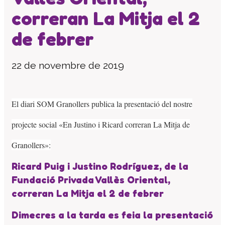
correran La Mitja el 2
El patronat
Organigrama de l’entitat
de febrer
Informe auditoria comptes anuals
Contractes establerts amb l’administració
22 de novembre de 2019
publica
Convenis subscrits amb l’administració
pública
El diari SOM Granollers publica la presentació del nostre
Subvencions i ajudes públiques
concedides
projecte social «En Justino i Ricard correran La Mitja de
Associació de Famílies
Granollers»:
Retribucions percebudes pels màxims
responsables de l’entitat
Ricard Puig i Justino Rodríguez, de la
Serveis a persones
Fundació Privada Vallès Oriental,
Formació
correran La Mitja el 2 de febrer
Centre Ocupacional
Dimecres a la tarda es feia la presentació
Residència