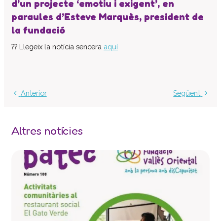
d’un projecte ‘emotiu i exigent’, en
Centre d’atenció especialitzada
paraules d’Esteve Marquès, president de
Servei d’habitatge
la fundació
Casa Empúries
?? Llegeix la notícia sencera
aquí
Edifici de Rehabilitació Funcional
Serveis a empreses
Centre Especial de Treball
Anterior
Següent
Manipulats Industrials
Jardineria
Neteja
Altres notícies
Bugaderia
Càtering
Serveis Generals
Pràctiques i inserció laboral
Assessorament LGD i RSC
Equip multidisciplinari de suport