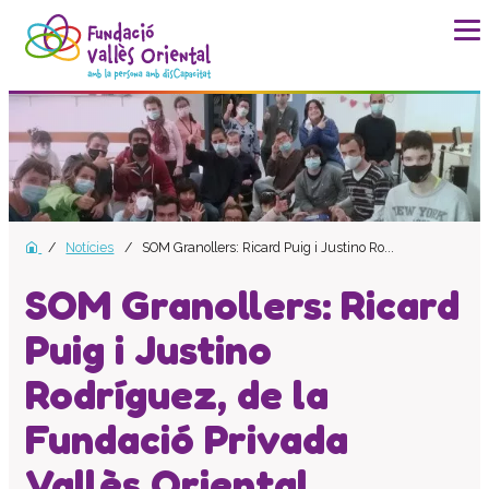
La fundació
Història
Missió, visió i valors
Distincions i entitats
Notícies
SOM Granollers: Ricard Puig i Justino Ro...
Model de qualitat
Revista Batec
SOM Granollers: Ricard
Memòries
Puig i Justino
Documents
Rodríguez, de la
Transparència
Carta de serveis
Fundació Privada
Pla estratègic
Vallès Oriental,
Impacte social