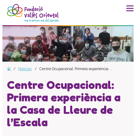
La fundació
Història
Missió, visió i valors
Distincions i entitats
Notícies
Centre Ocupacional: Primera experiència ...
Model de qualitat
Revista Batec
Centre Ocupacional:
Memòries
Primera experiència a
Documents
la Casa de Lleure de
Transparència
Carta de serveis
l’Escala
Pla estratègic
Impacte social