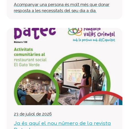
Acompanyar una persona és molt més que donar
Col·labora
resposta a les necessitats del seu dia a dia.
Voluntaris
Donacions
Projectes
Notícies
Contacte
23 de juliol de 2026
Ja és aquí el nou número de la revista