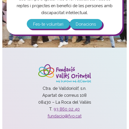
reptes i projectes en benefici de les persones amb
discapacitat intel·lectual.
Fes-te voluntari
Donacions
Ctra. de Valldoriolf, s.n.
Apartat de correus 108
08430 – La Roca del Vallès
T.
93 860 02 40
fundacio@fvo.cat