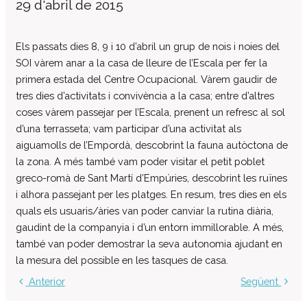
29 d'abril de 2015
El patronat
Organigrama de l’entitat
Els passats dies 8, 9 i 10 d’abril un grup de nois i noies del
Informe auditoria comptes anuals
SOI vàrem anar a la casa de lleure de l’Escala per fer la
primera estada del Centre Ocupacional. Vàrem gaudir de
Contractes establerts amb l’administració
publica
tres dies d’activitats i convivència a la casa; entre d’altres
coses vàrem passejar per l’Escala, prenent un refresc al sol
Convenis subscrits amb l’administració
pública
d’una terrasseta; vam participar d’una activitat als
aiguamolls de l’Empordà, descobrint la fauna autòctona de
Subvencions i ajudes públiques
concedides
la zona. A més també vam poder visitar el petit poblet
greco-romà de Sant Martí d’Empúries, descobrint les ruïnes
Associació de Famílies
i alhora passejant per les platges. En resum, tres dies en els
Retribucions percebudes pels màxims
quals els usuaris/àries van poder canviar la rutina diària,
responsables de l’entitat
gaudint de la companyia i d’un entorn immillorable. A més,
Serveis a persones
també van poder demostrar la seva autonomia ajudant en
Formació
la mesura del possible en les tasques de casa.
Centre Ocupacional
Anterior
Següent
Residència