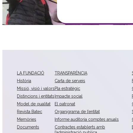
LA FUNDACIÓ
TRANSPARÈNCIA
Història
Carta de serveis
Missió, visió i valors
Pla estratègic
Distincions i entitats
Impacte social
Model de qualitat
El patronat
Revista Batec
Organigrama de l’entitat
Memòries
Informe auditoria comptes anuals
Documents
Contractes establerts amb
l’administració publica