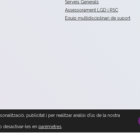
Serveis Generals
Assessorament LGD i RSC
Equip multidisciplinari de suport
nalització, publicitat i per realitzar anàlisi d’ús de la nostra
o desactivar-les en
parèmetres
.