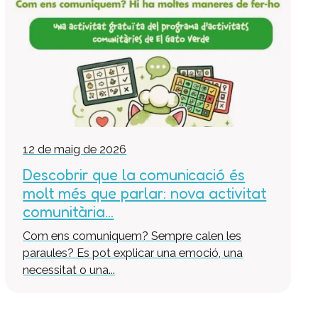
Pràctiques i inserció laboral
Assessorament LGD i RSC
Equip multidisciplinari de suport
Col·labora
Voluntaris
Donacions
Projectes
12 de maig de 2026
Notícies
Descobrir que la comunicació és
molt més que parlar: nova activitat
Contacte
comunitària...
Com ens comuniquem? Sempre calen les
paraules? Es pot explicar una emoció, una
necessitat o una...