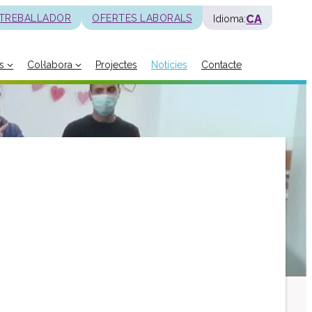
CA
 TREBALLADOR
OFERTES LABORALS
Idioma:
s
Col·labora
Projectes
Notícies
Contacte
La fundació
Història
Missió, visió i valors
Distincions i entitats
Model de qualitat
Revista Batec
Memòries
Documents
Transparència
Carta de serveis
Pla estratègic