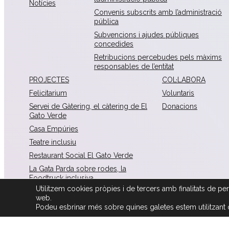
Notícies
Convenis subscrits amb l’administració
pública
Subvencions i ajudes públiques
concedides
Retribucions percebudes pels màxims
responsables de l’entitat
PROJECTES
COL·LABORA
Felicitarium
Voluntaris
Servei de Gàtering, el càtering de El
Donacions
Gato Verde
Casa Empúries
Teatre inclusiu
Restaurant Social El Gato Verde
La Gata Parda sobre rodes, la
Foodtruck inclusiva
Utilitzem cookies pròpies i de tercers amb finalitats de perso
La Mona Lisa
web.
Podeu esbrinar més sobre quines galetes estem utilitzant 