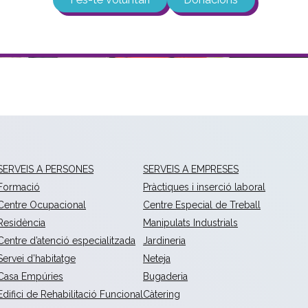
SERVEIS A PERSONES
SERVEIS A EMPRESES
Formació
Pràctiques i inserció laboral
Centre Ocupacional
Centre Especial de Treball
Residència
Manipulats Industrials
Centre d’atenció especialitzada
Jardineria
Servei d’habitatge
Neteja
Casa Empúries
Bugaderia
Edifici de Rehabilitació Funcional
Càtering