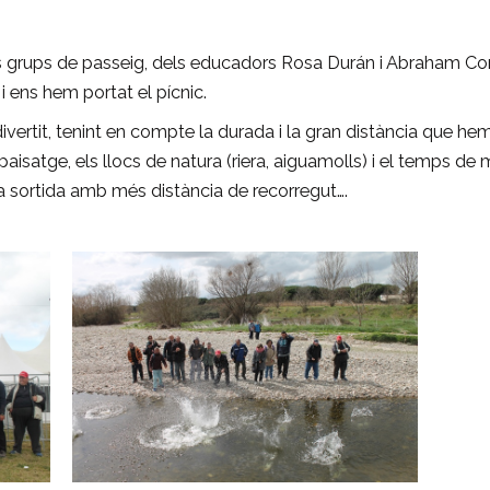
 grups de passeig, dels educadors Rosa Durán i Abraham Cont
 ens hem portat el pícnic.
vertit, tenint en compte la durada i la gran distància que hem
aisatge, els llocs de natura (riera, aiguamolls) i el temps de 
a sortida amb més distància de recorregut….