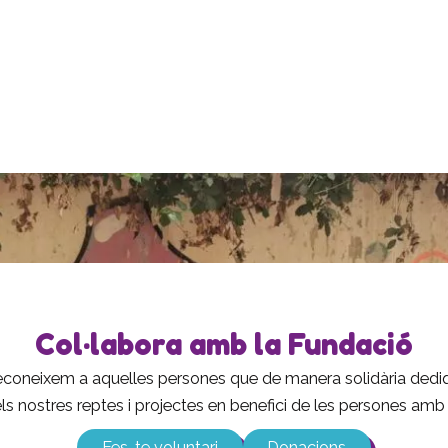
Col·labora amb la Fundació
 reconeixem a aquelles persones que de manera solidària ded
 els nostres reptes i projectes en benefici de les persones amb d
Fes-te voluntari
Donacions