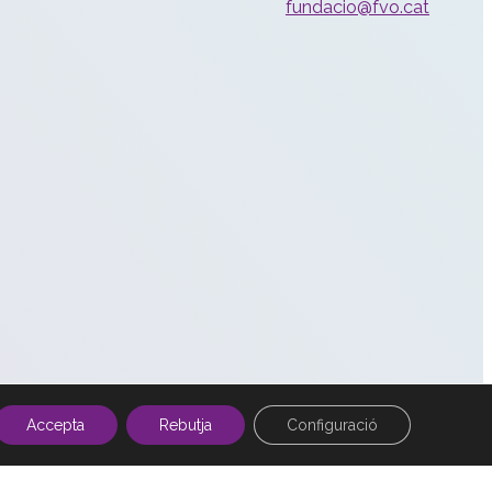
fundacio@fvo.cat
Accepta
Rebutja
Configuració