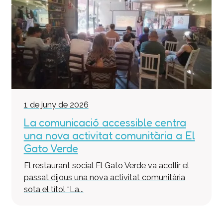
1 de juny de 2026
La comunicació accessible centra
una nova activitat comunitària a El
Gato Verde
El restaurant social El Gato Verde va acollir el
passat dijous una nova activitat comunitària
sota el títol “La...