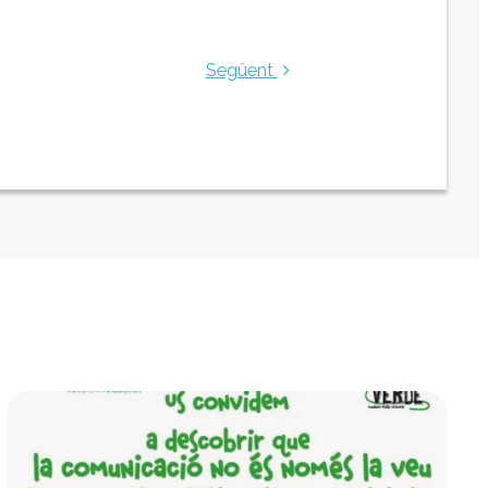
Centre Ocupacional
Residència
Següent
Centre d’atenció especialitzada
Servei d’habitatge
Casa Empúries
Edifici de Rehabilitació Funcional
Serveis a empreses
Centre Especial de Treball
Manipulats Industrials
Jardineria
Neteja
Bugaderia
Càtering
Serveis Generals