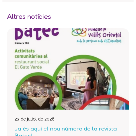
Centre d’atenció especialitzada
Servei d’habitatge
Altres notícies
Casa Empúries
Edifici de Rehabilitació Funcional
Serveis a empreses
Centre Especial de Treball
Manipulats Industrials
Jardineria
Neteja
Bugaderia
Càtering
Serveis Generals
Pràctiques i inserció laboral
23 de juliol de 2026
Assessorament LGD i RSC
Ja és aquí el nou número de la revista
Equip multidisciplinari de suport
Batec!