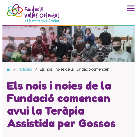
La fundació
Història
Missió, visió i valors
Distincions i entitats
Notícies
Els nois i noies de la Fundació comencen...
Model de qualitat
Revista Batec
Els nois i noies de la
Memòries
Fundació comencen
Documents
avui la Teràpia
Transparència
Carta de serveis
Assistida per Gossos
Pla estratègic
Impacte social