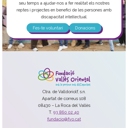
seu temps a ajudar-nos a fer realitat els nostres
reptes i projectes en benefici de les persones amb
discapacitat intel·lectual.
Fes-te voluntari
Donacions
Ctra. de Valldoriolf, s.n.
Apartat de correus 108
08430 – La Roca del Vallès
T.
93 860 02 40
fundacio@fvo.cat