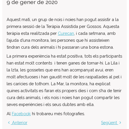
9 de gener de 2020
El patronat
Organigrama de l’entitat
Aquest matí, un grup de nois i noies han pogut assistir a la
Informe auditoria comptes anuals
primera sessió de la Teràpia Assistida per Gossos. Aquesta
teràpia esta realitzada per
Curecan
, i cada setmana, amb
Contractes establerts amb l’administració
publica
l’ajuda d’una monitora, les persones que hi assisteixen
tindran cura dels animals i hi passaran una bona estona.
Convenis subscrits amb l’administració
pública
La primera experiència ha estat positiva, tots els participants
Subvencions i ajudes públiques
han estat molt contents i tenen ganes de tornar-hi. La Lila i
concedides
la Izta, les gossetes que ens han acompanyat avui, eren
Associació de Famílies
molt afectuoses i han gaudit molt de les raspallades al pel i
les carícies de tothom. La Mar, la monitora, ha explicat
Retribucions percebudes pels màxims
responsables de l’entitat
quines activitats es faran els propers dies i com s’ha de tenir
cura dels animals, i els nois i noies han pogut compartir les
Serveis a persones
seves experiències i els seus dubtes amb ella.
Formació
Al
Facebook
hi trobareu més fotografies.
Centre Ocupacional
Anterior
Següent
Residència