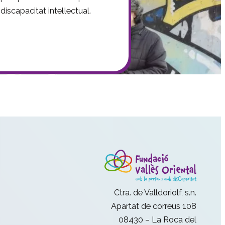
iscapacitat intel·lectual.
Ctra. de Valldoriolf, s.n.
Apartat de correus 108
08430 – La Roca del