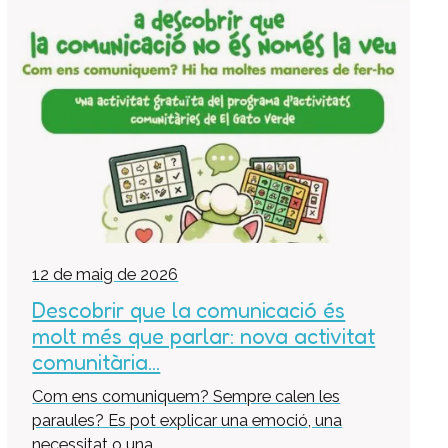
Pràctiques i inserció laboral
Assessorament LGD i RSC
Equip multidisciplinari de suport
Col·labora
Voluntaris
Donacions
Projectes
Notícies
Contacte
12 de maig de 2026
Descobrir que la comunicació és
molt més que parlar: nova activitat
comunitària...
Com ens comuniquem? Sempre calen les
paraules? Es pot explicar una emoció, una
necessitat o una...