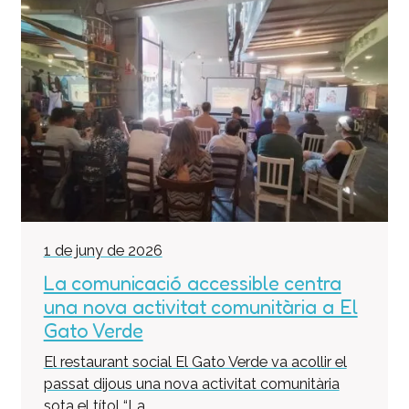
1 de juny de 2026
La comunicació accessible centra
una nova activitat comunitària a El
Gato Verde
El restaurant social El Gato Verde va acollir el
passat dijous una nova activitat comunitària
sota el títol “La...