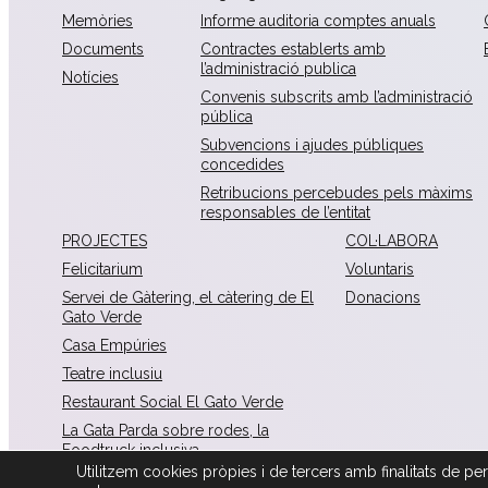
Memòries
Informe auditoria comptes anuals
Documents
Contractes establerts amb
l’administració publica
Notícies
Convenis subscrits amb l’administració
pública
Subvencions i ajudes públiques
concedides
Retribucions percebudes pels màxims
responsables de l’entitat
PROJECTES
COL·LABORA
Felicitarium
Voluntaris
Servei de Gàtering, el càtering de El
Donacions
Gato Verde
Casa Empúries
Teatre inclusiu
Restaurant Social El Gato Verde
La Gata Parda sobre rodes, la
Foodtruck inclusiva
Utilitzem cookies pròpies i de tercers amb finalitats de perso
La Mona Lisa