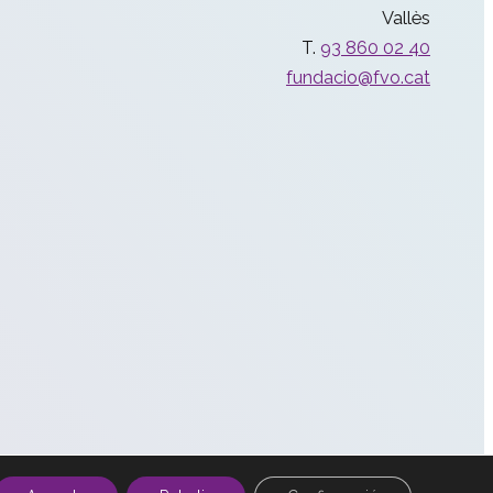
Vallès
T.
93 860 02 40
fundacio@fvo.cat