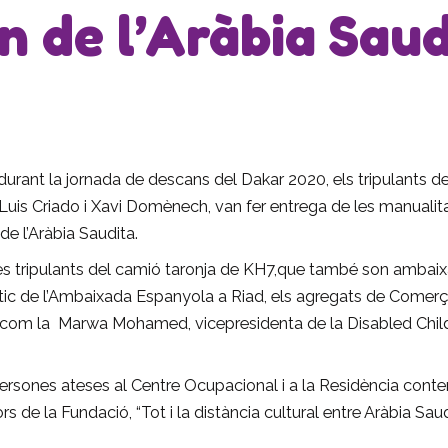
n de l’Aràbia Saud
durant la jornada de descans del Dakar 2020, els tripulants 
Luis Criado i Xavi Domènech, van fer entrega de les manualit
de l’Aràbia Saudita.
s tres tripulants del camió taronja de KH7,que també son ambaix
ic de l’Ambaixada Espanyola a Riad, els agregats de Comerç i
xí com la Marwa Mohamed, vicepresidenta de la Disabled Child
persones ateses al Centre Ocupacional i a la Residència cont
s de la Fundació, “Tot i la distància cultural entre Aràbia Sa