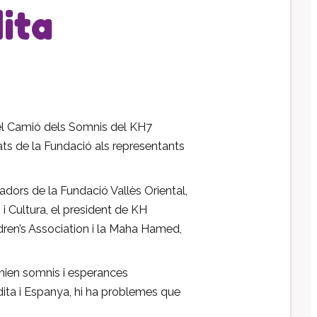
ita
Impacte social
El patronat
Organigrama de l’entitat
Informe auditoria comptes anuals
Contractes establerts amb
l’administració publica
del Camió dels Somnis del KH7
Convenis subscrits amb
ats de la Fundació als representants
l’administració pública
Subvencions i ajudes públiques
adors de la Fundació Vallès Oriental,
concedides
 Cultura, el president de KH
Associació de Famílies
ren’s Association i la Maha Hamed,
Retribucions percebudes pels
màxims responsables de l’entitat
enien somnis i esperances
Serveis a persones
udita i Espanya, hi ha problemes que
Formació