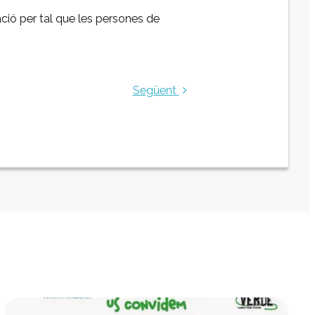
Centre Ocupacional
ació per tal que les persones de
Residència
Centre d’atenció especialitzada
Servei d’habitatge
Següent
Casa Empúries
Edifici de Rehabilitació Funcional
Serveis a empreses
Centre Especial de Treball
Manipulats Industrials
Jardineria
Neteja
Bugaderia
Càtering
Serveis Generals