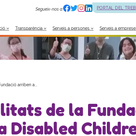
PORTAL DEL TRE
Segueix-nos a:
ció
Transparència
Serveis a persones
Serveis a emprese
undació arriben a...
itats de la Funda
la Disabled Childr