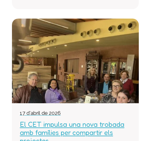
17 d'abril de 2026
El CET impulsa una nova trobada
amb famílies per compartir els
projectes...