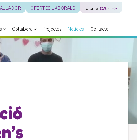
CA
ES
BALLADOR
OFERTES LABORALS
Idioma:
s
Col·labora
Projectes
Notícies
Contacte
La fundació
Història
Missió, visió i valors
Distincions i entitats
Model de qualitat
Revista Batec
Memòries
ció
Documents
Transparència
en’s
Carta de serveis
Pla estratègic