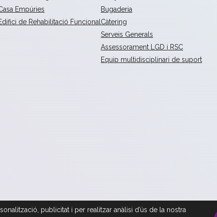
Casa Empúries
Bugaderia
Edifici de Rehabilitació Funcional
Càtering
Serveis Generals
Assessorament LGD i RSC
Equip multidisciplinari de suport
nalització, publicitat i per realitzar anàlisi d’ús de la nostra