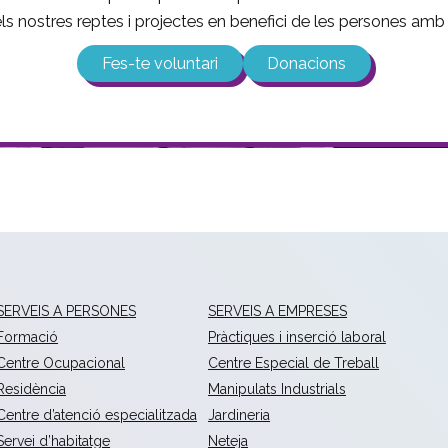
 els nostres reptes i projectes en benefici de les persones amb d
Fes-te voluntari
Donacions
SERVEIS A PERSONES
SERVEIS A EMPRESES
Formació
Pràctiques i inserció laboral
Centre Ocupacional
Centre Especial de Treball
Residència
Manipulats Industrials
Centre d’atenció especialitzada
Jardineria
Servei d’habitatge
Neteja