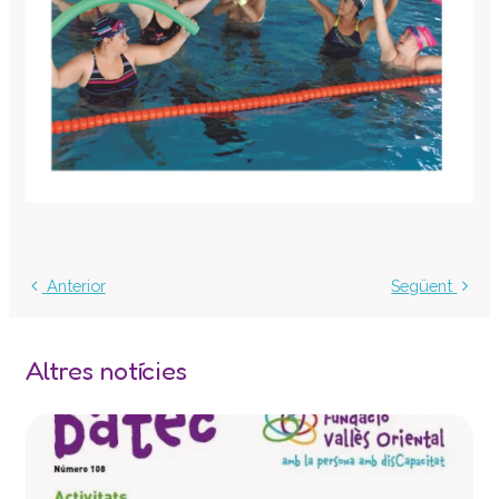
Centre d’atenció especialitzada
Servei d’habitatge
Casa Empúries
Edifici de Rehabilitació Funcional
Serveis a empreses
Centre Especial de Treball
Manipulats Industrials
Jardineria
Anterior
Següent
Neteja
Bugaderia
Càtering
Altres notícies
Serveis Generals
Pràctiques i inserció laboral
Assessorament LGD i RSC
Equip multidisciplinari de suport