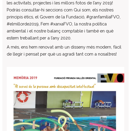
les activitats, projectes i les millors fotos de l’any 2019!
El patronat
Podràs consultar-hi seccions com Qui som, els nostres
Organigrama de l’entitat
principis ètics, el Govern de la Fundació, #granfamíliaFVO,
#elmillorde2019, Fem #xarxaFVO, la nostra política
Informe auditoria comptes anuals
ambiental i el nostre balanç comptable i també en què
Contractes establerts amb l’administració
estem treballant per a l’any 2020.
publica
A més, ens hem renovat amb un disseny més modern, fàcil
Convenis subscrits amb l’administració
de llegir i pensat per què us agradi tant com a nosaltres!
pública
Subvencions i ajudes públiques
concedides
Associació de Famílies
Retribucions percebudes pels màxims
responsables de l’entitat
Serveis a persones
Formació
Centre Ocupacional
Residència