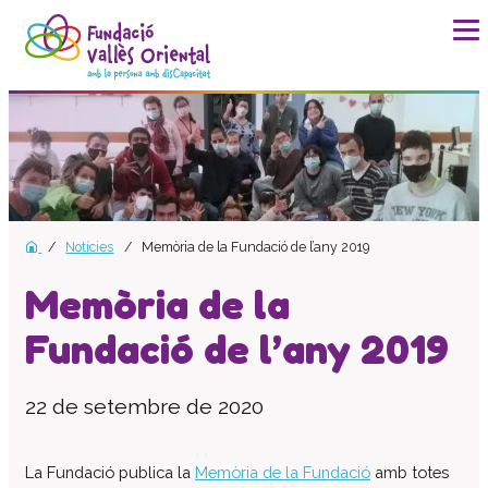
La fundació
Història
Missió, visió i valors
Distincions i entitats
Notícies
Memòria de la Fundació de l’any 2019
Model de qualitat
Revista Batec
Memòria de la
Memòries
Fundació de l’any 2019
Documents
Transparència
22 de setembre de 2020
Carta de serveis
Pla estratègic
La Fundació publica la
Memòria de la Fundació
amb totes
Impacte social