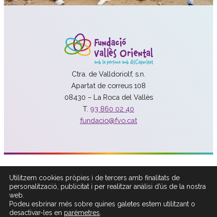
Ctra. de Valldoriolf, s.n.
Apartat de correus 108
08430 – La Roca del Vallès
T.
93 860 02 40
fundacio@fvo.cat
Política de Xarxes Socials
Utilitzem cookies pròpies i de tercers amb finalitats de
Política de privacitat
personalització, publicitat i per realitzar anàlisi d’ús de la nostra
Política cookies
web.
Podeu esbrinar més sobre quines galetes estem utilitzant o
Avís legal
desactivar-les en
parèmetres
.