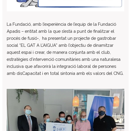
Centre d’atenció especialitzada
Servei d’habitatge
Casa Empúries
La Fundació, amb l’experiència de l’equip de la Fundació
Apadis – entitat amb la que s’està a punt de finalitzar el
Edifici de Rehabilitació Funcional
procés de fusió-, ha presentat un projecte de gastrobar
Serveis a empreses
social “EL GAT A L’AIGUA” amb l’objectiu de dinamitzar
Centre Especial de Treball
aquest espai i crear, de manera conjunta amb el club,
Manipulats Industrials
estratègies d’intervenció comunitàries amb una naturalesa
inclusiva que afavorirà la integració laboral de persones
Jardineria
amb disCapacitat i en total sintonia amb els valors del CNG.
Neteja
Bugaderia
Càtering
Serveis Generals
Pràctiques i inserció laboral
Assessorament LGD i RSC
Equip multidisciplinari de suport