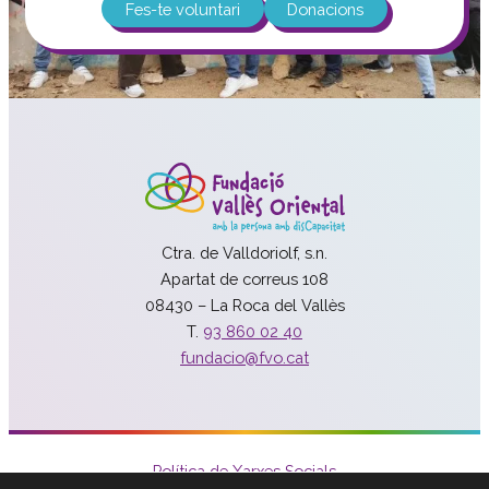
Fes-te voluntari
Donacions
Ctra. de Valldoriolf, s.n.
Apartat de correus 108
08430 – La Roca del Vallès
T.
93 860 02 40
fundacio@fvo.cat
Política de Xarxes Socials