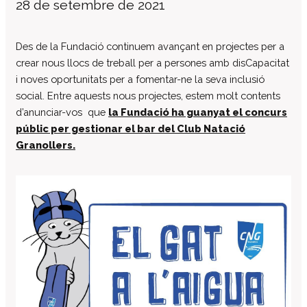
28 de setembre de 2021
El patronat
Organigrama de l’entitat
Des de la Fundació continuem avançant en projectes per a
Informe auditoria comptes anuals
crear nous llocs de treball per a persones amb disCapacitat
i noves oportunitats per a fomentar-ne la seva inclusió
Contractes establerts amb l’administració
publica
social. Entre aquests nous projectes, estem molt contents
d’anunciar-vos que
la Fundació ha guanyat el concurs
Convenis subscrits amb l’administració
pública
públic per gestionar el bar del Club Natació
Granollers.
Subvencions i ajudes públiques
concedides
Associació de Famílies
Retribucions percebudes pels màxims
responsables de l’entitat
Serveis a persones
Formació
Centre Ocupacional
Residència