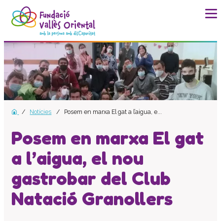
La fundació
Història
Missió, visió i valors
Distincions i entitats
Notícies
Posem en marxa El gat a l’aigua, e...
Model de qualitat
Revista Batec
Posem en marxa El gat
Memòries
a l’aigua, el nou
Documents
gastrobar del Club
Transparència
Carta de serveis
Natació Granollers
Pla estratègic
Impacte social