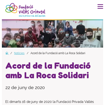
La fundació
Història
Missió, visió i valors
Distincions i entitats
Notícies
Acord de la Fundació amb La Roca Solidari
Model de qualitat
Revista Batec
Acord de la Fundació
Memòries
amb La Roca Solidari
Documents
Transparència
22 de juny de 2020
Carta de serveis
Pla estratègic
El dimarts 16 de juny de 2020 la Fundació Privada Vallès
Impacte social