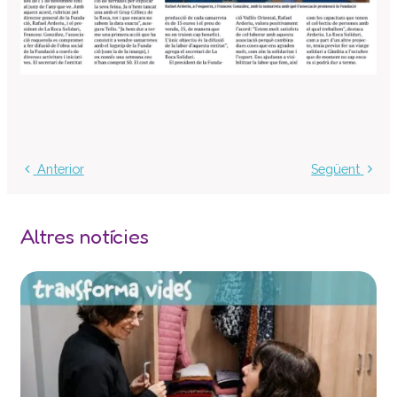
Centre d’atenció especialitzada
Servei d’habitatge
Casa Empúries
Edifici de Rehabilitació Funcional
Serveis a empreses
Centre Especial de Treball
Anterior
Següent
Manipulats Industrials
Jardineria
Neteja
Altres notícies
Bugaderia
Càtering
Serveis Generals
Pràctiques i inserció laboral
Assessorament LGD i RSC
Equip multidisciplinari de suport