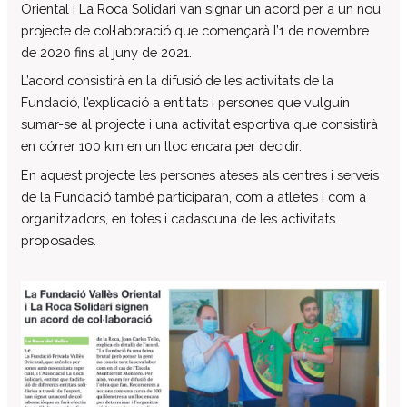
Oriental i La Roca Solidari van signar un acord per a un nou
El patronat
projecte de col·laboració que començarà l’1 de novembre
Organigrama de l’entitat
de 2020 fins al juny de 2021.
Informe auditoria comptes anuals
L’acord consistirà en la difusió de les activitats de la
Fundació, l’explicació a entitats i persones que vulguin
Contractes establerts amb l’administració
publica
sumar-se al projecte i una activitat esportiva que consistirà
en córrer 100 km en un lloc encara per decidir.
Convenis subscrits amb l’administració
pública
En aquest projecte les persones ateses als centres i serveis
Subvencions i ajudes públiques
de la Fundació també participaran, com a atletes i com a
concedides
organitzadors, en totes i cadascuna de les activitats
proposades.
Associació de Famílies
Retribucions percebudes pels màxims
responsables de l’entitat
Serveis a persones
Formació
Centre Ocupacional
Residència