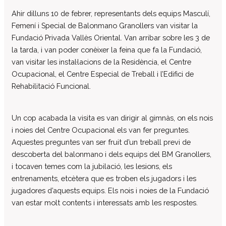
El patronat
Ahir dilluns 10 de febrer, representants dels equips Masculí,
Femení i Special de Balonmano Granollers van visitar la
Organigrama de l’entitat
Fundació Privada Vallès Oriental. Van arribar sobre les 3 de
Informe auditoria comptes anuals
la tarda, i van poder conèixer la feina que fa la Fundació,
Contractes establerts amb l’administració
van visitar les instal·lacions de la Residència, el Centre
publica
Ocupacional, el Centre Especial de Treball i l’Edifici de
Convenis subscrits amb l’administració
Rehabilitació Funcional.
pública
Subvencions i ajudes públiques
Un cop acabada la visita es van dirigir al gimnàs, on els nois
concedides
i noies del Centre Ocupacional els van fer preguntes.
Associació de Famílies
Aquestes preguntes van ser fruit d’un treball previ de
Retribucions percebudes pels màxims
descoberta del balonmano i dels equips del BM Granollers,
responsables de l’entitat
i tocaven temes com la jubilació, les lesions, els
Serveis a persones
entrenaments, etcètera que es troben els jugadors i les
Formació
jugadores d’aquests equips. Els nois i noies de la Fundació
van estar molt contents i interessats amb les respostes.
Centre Ocupacional
Residència