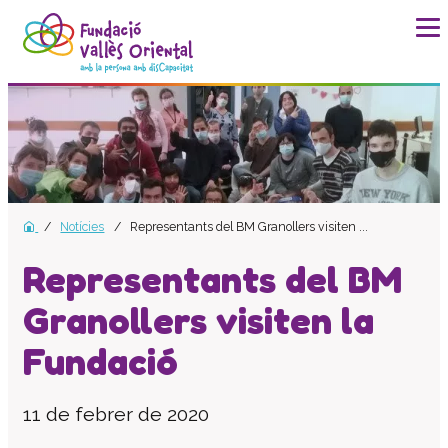
La fundació
Història
Missió, visió i valors
Distincions i entitats
Notícies
Representants del BM Granollers visiten ...
Model de qualitat
Revista Batec
Representants del BM
Memòries
Granollers visiten la
Documents
Fundació
Transparència
Carta de serveis
11 de febrer de 2020
Pla estratègic
Impacte social