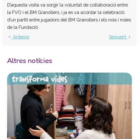
D’aquesta visita va sorgir la voluntat de col·laboració entre
Centre d’atenció especialitzada
la FVO i el BM Granollers, i ja es va acordar la celebració
Servei d’habitatge
d’un partit entre jugadors del BM Granollers i els nois i noies
Casa Empúries
de la Fundació.
Edifici de Rehabilitació Funcional
Anterior
Següent
Serveis a empreses
Centre Especial de Treball
Altres notícies
Manipulats Industrials
Jardineria
Neteja
Bugaderia
Càtering
Serveis Generals
Pràctiques i inserció laboral
Assessorament LGD i RSC
Equip multidisciplinari de suport