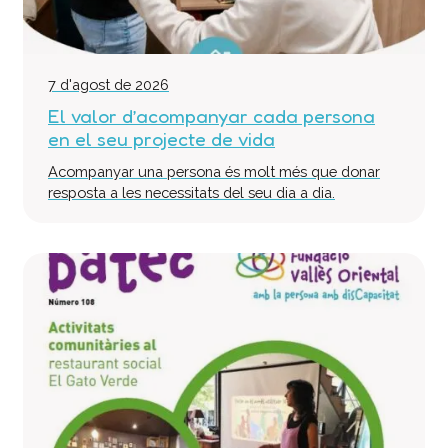
Col·labora
Voluntaris
Donacions
7 d'agost de 2026
Projectes
El valor d’acompanyar cada persona
en el seu projecte de vida
Notícies
Acompanyar una persona és molt més que donar
Contacte
resposta a les necessitats del seu dia a dia.