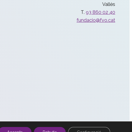
Vallès
T.
93 860 02 40
fundacio@fvo.cat