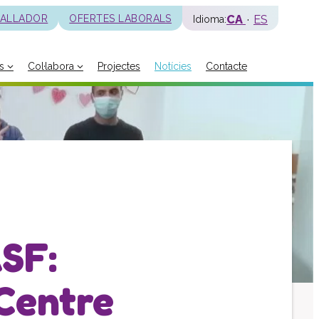
CA
ES
BALLADOR
OFERTES LABORALS
Idioma:
s
Col·labora
Projectes
Notícies
Contacte
La fundació
Història
Missió, visió i valors
Distincions i entitats
Model de qualitat
Revista Batec
Memòries
ASF:
Documents
Transparència
Centre
Carta de serveis
Pla estratègic