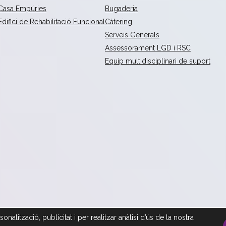
Casa Empúries
Bugaderia
Edifici de Rehabilitació Funcional
Càtering
Serveis Generals
Assessorament LGD i RSC
Equip multidisciplinari de suport
nalització, publicitat i per realitzar anàlisi d’ús de la nostra