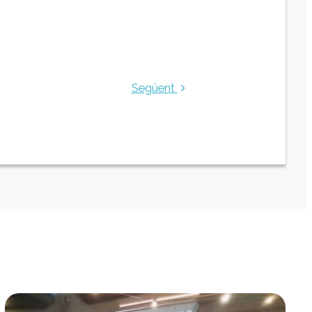
Centre Ocupacional
Residència
Centre d’atenció especialitzada
Servei d’habitatge
Següent
Casa Empúries
Edifici de Rehabilitació Funcional
Serveis a empreses
Centre Especial de Treball
Manipulats Industrials
Jardineria
Neteja
Bugaderia
Càtering
Serveis Generals