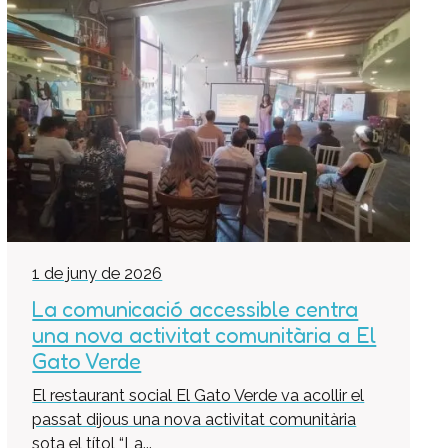
Pràctiques i inserció laboral
Assessorament LGD i RSC
Equip multidisciplinari de suport
Col·labora
Voluntaris
Donacions
Projectes
Notícies
Contacte
1 de juny de 2026
La comunicació accessible centra
una nova activitat comunitària a El
Gato Verde
El restaurant social El Gato Verde va acollir el
passat dijous una nova activitat comunitària
sota el títol “La...