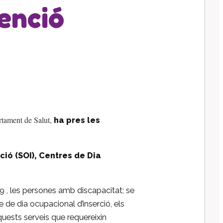
tenció
Impacte social
El patronat
Organigrama de l’entitat
Informe auditoria comptes anuals
Contractes establerts amb
l’administració publica
Convenis subscrits amb
l’administració pública
artament de Salut,
ha pres les
Subvencions i ajudes públiques
concedides
Associació de Famílies
ió (SOI), Centres de Dia
Retribucions percebudes pels
màxims responsables de l’entitat
9 , les persones amb discapacitat; se
Serveis a persones
 de dia ocupacional d’inserció, els
Formació
aquests serveis que requereixin