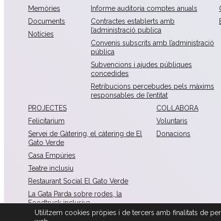
Memòries
Informe auditoria comptes anuals
Documents
Contractes establerts amb
l’administració publica
Notícies
Convenis subscrits amb l’administració
pública
Subvencions i ajudes públiques
concedides
Retribucions percebudes pels màxims
responsables de l’entitat
PROJECTES
COL·LABORA
Felicitarium
Voluntaris
Servei de Gàtering, el càtering de El
Donacions
Gato Verde
Casa Empúries
Teatre inclusiu
Restaurant Social El Gato Verde
La Gata Parda sobre rodes, la
Foodtruck inclusiva
Utilitzem cookies pròpies i de tercers amb finalitats de perso
La Mona Lisa