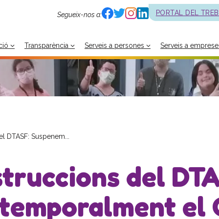
PORTAL DEL TRE
Segueix-nos a:
ció
Transparència
Serveis a persones
Serveis a emprese
del DTASF: Suspenem...
struccions del DT
temporalment el 