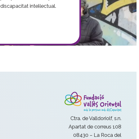
iscapacitat intel·lectual.
Ctra. de Valldoriolf, s.n.
Apartat de correus 108
08430 – La Roca del